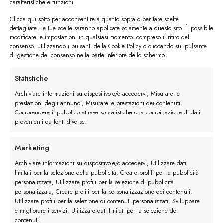
caratteristiche e funzioni.
Clicca qui sotto per acconsentire a quanto sopra o per fare scelte
dettagliate. Le tue scelte saranno applicate solamente a questo sito. È possibile
modificare le impostazioni in qualsiasi momento, compreso il ritiro del
consenso, utilizzando i pulsanti della Cookie Policy o cliccando sul pulsante
di gestione del consenso nella parte inferiore dello schermo.
I trackback sono chiusi, ma puoi
lasciare un commento
.
Statistiche
←
Precedente
Archiviare informazioni su dispositivo e/o accedervi, Misurare le
Successivo
→
prestazioni degli annunci, Misurare le prestazioni dei contenuti,
Comprendere il pubblico attraverso statistiche o la combinazione di dati
provenienti da fonti diverse.
Lascia un commento
Devi essere
connesso
per inviare un commento.
Marketing
Archiviare informazioni su dispositivo e/o accedervi, Utilizzare dati
limitati per la selezione della pubblicità, Creare profili per la pubblicità
personalizzata, Utilizzare profili per la selezione di pubblicità
personalizzata, Creare profili per la personalizzazione dei contenuti,
Utilizzare profili per la selezione di contenuti personalizzati, Sviluppare
e migliorare i servizi, Utilizzare dati limitati per la selezione dei
contenuti.