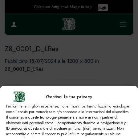
Salta
Calzature Artigianali Made in Italy
ai
contenuti
Z8_0001_D_LRes
Pubblicato
18/07/2024
alle
1200 × 800
in
Z8_0001_D_LRes
Gestisci la tua privacy
Per fornire le migliori esperienze, noi e i nostri partner utilizziamo tecnologie
come i cookie per memorizzare e/o accedere alle informazioni del dispositivo.
Il consenso a queste tecnologie permetterà a noi e ai nostri partner di
elaborare dati personali come il comportamento durante la navigazione o gli
ID univoci su questo sito e di mostrare annunci (non) personalizzati. Non
acconsentire o ritirare il consenso può influire negativamente su alcune