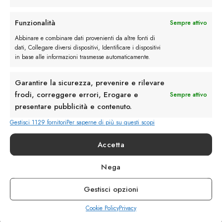
Rimani in contatto con noi
Funzionalità
Sempre attivo
Abbinare e combinare dati provenienti da altre fonti di
Servizio Clienti
dati, Collegare diversi dispositivi, Identificare i dispositivi
in base alle informazioni trasmesse automaticamente.
Garantire la sicurezza, prevenire e rilevare
frodi, correggere errori, Erogare e
Sempre attivo
presentare pubblicità e contenuto.
info@calzaturebelfiore.com
+39 02 468042
Gestisci 1129 fornitori
Per saperne di più su questi scopi
MI 20145 • Milano
Accetta
Via Belfiore 9
Nega
Termini e Condizioni
Resi e Rimborsi
Gestisci opzioni
Spedizioni
Privacy
Cookie Policy
Privacy