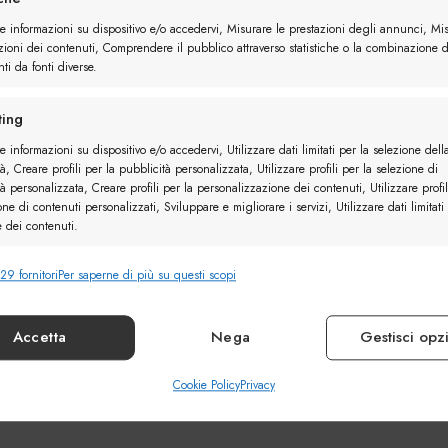
re informazioni su dispositivo e/o accedervi, Misurare le prestazioni degli annunci, Mi
zioni dei contenuti, Comprendere il pubblico attraverso statistiche o la combinazione d
ti da fonti diverse.
ing
e informazioni su dispositivo e/o accedervi, Utilizzare dati limitati per la selezione dell
à, Creare profili per la pubblicità personalizzata, Utilizzare profili per la selezione di
à personalizzata, Creare profili per la personalizzazione dei contenuti, Utilizzare profil
one di contenuti personalizzati, Sviluppare e migliorare i servizi, Utilizzare dati limitati
e dei contenuti.
29 fornitori
Per saperne di più su questi scopi
nalità
Sempr
e combinare dati provenienti da altre fonti di dati, Collegare diversi
vi, Identificare i dispositivi in base alle informazioni trasmesse automaticamente.
Accetta
Nega
Gestisci opz
ire la sicurezza, prevenire e rilevare frodi, correggere
Cookie Policy
Privacy
Sempr
, Erogare e presentare pubblicità e contenuto.