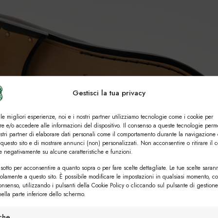
Gestisci la tua privacy
 le migliori esperienze, noi e i nostri partner utilizziamo tecnologie come i cookie per
e e/o accedere alle informazioni del dispositivo. Il consenso a queste tecnologie perm
ostri partner di elaborare dati personali come il comportamento durante la navigazione 
 questo sito e di mostrare annunci (non) personalizzati. Non acconsentire o ritirare il 
re negativamente su alcune caratteristiche e funzioni.
sotto per acconsentire a quanto sopra o per fare scelte dettagliate. Le tue scelte saran
solamente a questo sito. È possibile modificare le impostazioni in qualsiasi momento, c
consenso, utilizzando i pulsanti della Cookie Policy o cliccando sul pulsante di gestione
ella parte inferiore dello schermo.
iche