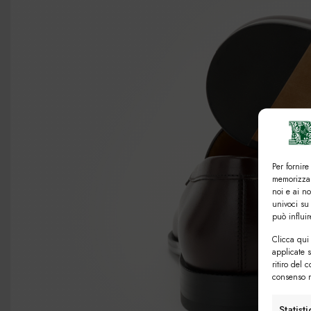
Per fornire
memorizzar
noi e ai n
univoci su
può influi
Clicca qui 
applicate 
ritiro del 
consenso n
Statist