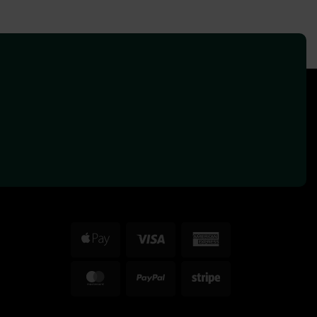
Apple
Visa
American
Pay
Express
MasterCard
PayPal
Stripe