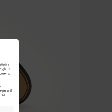
etterà a
o gli ID
consenso
no
ompreso il
 del