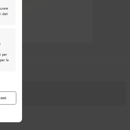
surare
i dati
a
i per
 per la
e attivo
ioni
e attivo