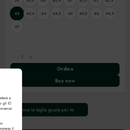
39
39,5
40
40,5
41
41,5
42
42,5
43
43,5
44
44,5
45
45,5
46
46,5
47
Mocassino Sergio in Pelle quantità
Ordina
Buy now
etterà a
o gli ID
consenso
Trova la taglia giusta per te.
no
ompreso il