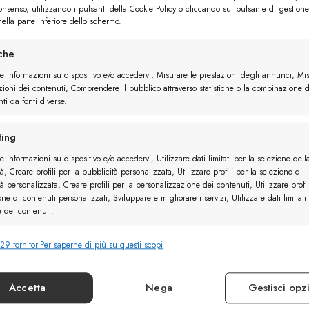
consenso, utilizzando i pulsanti della Cookie Policy o cliccando sul pulsante di gestione
ella parte inferiore dello schermo.
iche
re informazioni su dispositivo e/o accedervi, Misurare le prestazioni degli annunci, Mi
zioni dei contenuti, Comprendere il pubblico attraverso statistiche o la combinazione d
ti da fonti diverse.
elle
Derby Camoscio
ing
e informazioni su dispositivo e/o accedervi, Utilizzare dati limitati per la selezione dell
à, Creare profili per la pubblicità personalizzata, Utilizzare profili per la selezione di
à personalizzata, Creare profili per la personalizzazione dei contenuti, Utilizzare profil
one di contenuti personalizzati, Sviluppare e migliorare i servizi, Utilizzare dati limitati
e dei contenuti.
29 fornitori
Per saperne di più su questi scopi
nalità
Sempr
e combinare dati provenienti da altre fonti di dati, Collegare diversi
vi, Identificare i dispositivi in base alle informazioni trasmesse automaticamente.
Accetta
Nega
Gestisci opz