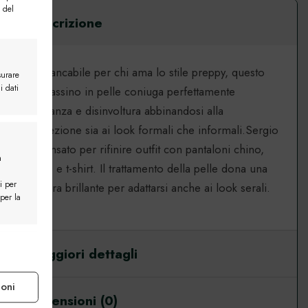
 del
Descrizione
Immancabile per chi ama lo stile preppy, questo
surare
i dati
mocassino in pelle coniuga perfettamente
Mocassino Roma
eleganza e disinvoltura abbinandosi alla
England
perfezione sia ai look formali che informali.Sergio
è pensato per rifinire outfit con pantaloni chino,
a
jeans e t-shirt. Il trattamento della pelle dona una
i per
finitura brillante per adattarsi anche ai look serali.
 per la
e attivo
Maggiori dettagli
ioni
Recensioni (0)