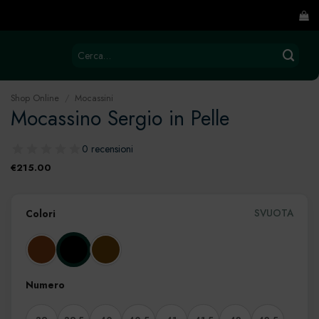
Cerca:
Shop Online
/
Mocassini
Mocassino Sergio in Pelle
0 recensioni
€
215.00
SVUOTA
Colori
Numero