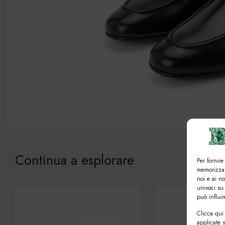
Continua a esplorare
Per fornire
memorizzar
noi e ai n
univoci su
può influi
Clicca qui 
applicate 