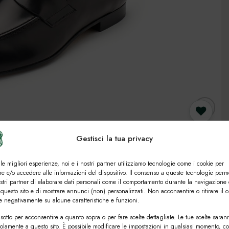
Gestisci la tua privacy
 le migliori esperienze, noi e i nostri partner utilizziamo tecnologie come i cookie per
e e/o accedere alle informazioni del dispositivo. Il consenso a queste tecnologie perm
ostri partner di elaborare dati personali come il comportamento durante la navigazione 
 questo sito e di mostrare annunci (non) personalizzati. Non acconsentire o ritirare il 
re negativamente su alcune caratteristiche e funzioni.
sotto per acconsentire a quanto sopra o per fare scelte dettagliate. Le tue scelte saran
solamente a questo sito. È possibile modificare le impostazioni in qualsiasi momento, c