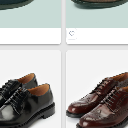
o Casual in Camoscio
Mocassino Casual Eng
€
199.00