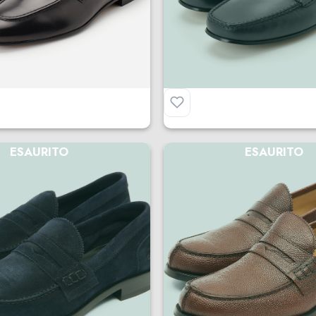
 Sergio in Pelle
Mocassino Gommino Sof
€
179.00
ESAURITO
ESAURITO