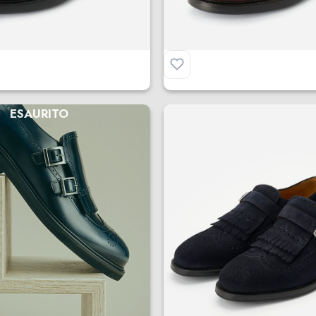
Derby Full Brogue
€
295.00
ESAURITO
ap Frangia
Shanghai Camoscio