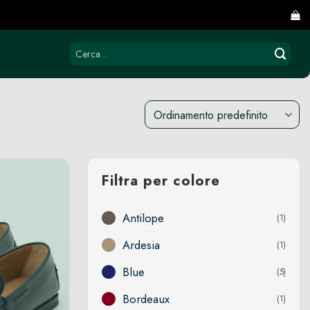
Cerca:
Filtra per colore
Antilope
(1)
Ardesia
(1)
Blue
(5)
Bordeaux
(1)