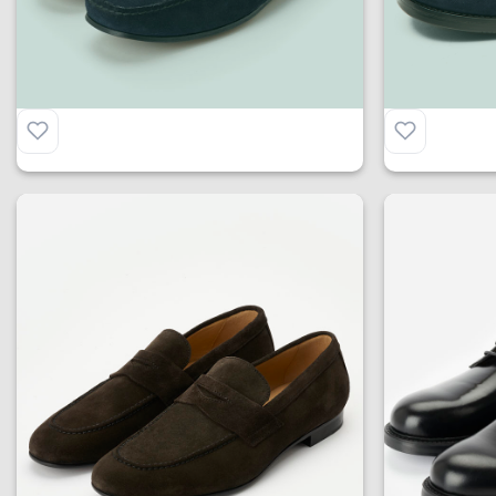
Mocassino Gommino Soft in
Camoscio
Mocassin
€
179.00
€
199.00