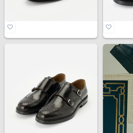
Mocassino Sergio in Camoscio
La Derby
€
215.00
€
275.00
Monk Strap Brogue
Monk Str