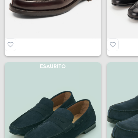
Mocassino Casual
Mocassino
€
199.00
€
215.00
ESAURITO