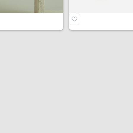
€
275.00