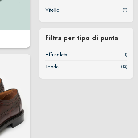
Vitello
(9)
land
Filtra per tipo di punta
Affusolata
(1)
Tonda
(12)