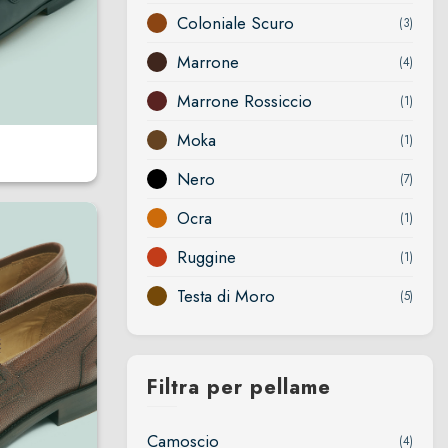
Coloniale Scuro
(3)
Marrone
t in Pelle
(4)
Marrone Rossiccio
(1)
Moka
(1)
Nero
(7)
Ocra
(1)
Ruggine
(1)
Testa di Moro
(5)
Filtra per pellame
Camoscio
(4)