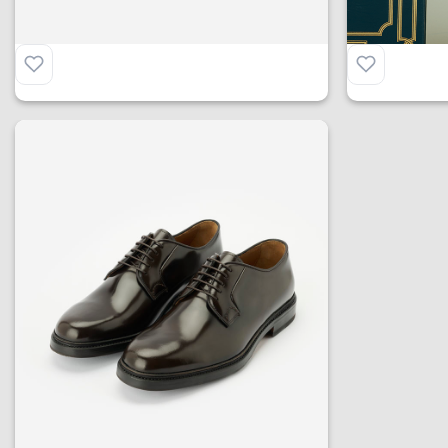
€
295.00
€
215.00
Minneapolis
€
295.00