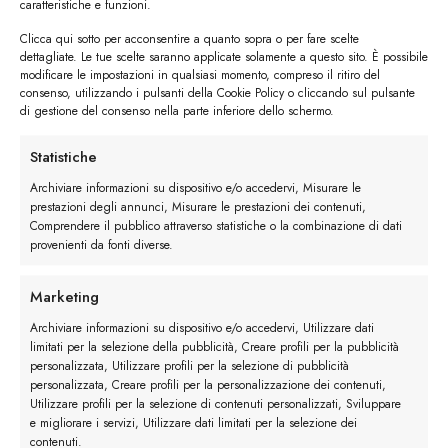
caratteristiche e funzioni.
Clicca qui sotto per acconsentire a quanto sopra o per fare scelte
dettagliate. Le tue scelte saranno applicate solamente a questo sito. È possibile
modificare le impostazioni in qualsiasi momento, compreso il ritiro del
consenso, utilizzando i pulsanti della Cookie Policy o cliccando sul pulsante
di gestione del consenso nella parte inferiore dello schermo.
I trackback sono chiusi, ma puoi
lasciare un commento
.
Statistiche
←
Precedente
Archiviare informazioni su dispositivo e/o accedervi, Misurare le
Successivo
→
prestazioni degli annunci, Misurare le prestazioni dei contenuti,
Comprendere il pubblico attraverso statistiche o la combinazione di dati
provenienti da fonti diverse.
Lascia un commento
Devi essere
connesso
per inviare un commento.
Marketing
Archiviare informazioni su dispositivo e/o accedervi, Utilizzare dati
limitati per la selezione della pubblicità, Creare profili per la pubblicità
personalizzata, Utilizzare profili per la selezione di pubblicità
personalizzata, Creare profili per la personalizzazione dei contenuti,
Utilizzare profili per la selezione di contenuti personalizzati, Sviluppare
e migliorare i servizi, Utilizzare dati limitati per la selezione dei
contenuti.