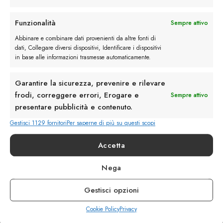
Rimani in contatto con noi
Funzionalità
Sempre attivo
Abbinare e combinare dati provenienti da altre fonti di
Servizio Clienti
dati, Collegare diversi dispositivi, Identificare i dispositivi
in base alle informazioni trasmesse automaticamente.
Garantire la sicurezza, prevenire e rilevare
frodi, correggere errori, Erogare e
Sempre attivo
presentare pubblicità e contenuto.
info@calzaturebelfiore.com
+39 02 468042
Gestisci 1129 fornitori
Per saperne di più su questi scopi
MI 20145 • Milano
Accetta
Via Belfiore 9
Nega
Termini e Condizioni
Resi e Rimborsi
Gestisci opzioni
Spedizioni
Privacy
Cookie Policy
Privacy