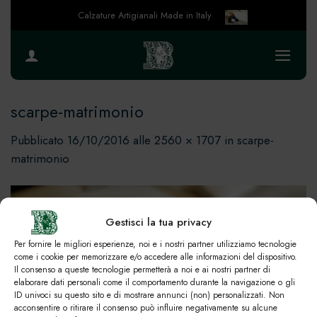
Salta
Calzature Artigianali Made in Italy
ai
contenuti
scarpe-matrimonio
Pubblicato
16/10/2016
alle
2560 × 1707
in
scarpe-
matrimonio
Gestisci la tua privacy
Per fornire le migliori esperienze, noi e i nostri partner utilizziamo tecnologie
come i cookie per memorizzare e/o accedere alle informazioni del dispositivo.
Il consenso a queste tecnologie permetterà a noi e ai nostri partner di
elaborare dati personali come il comportamento durante la navigazione o gli
ID univoci su questo sito e di mostrare annunci (non) personalizzati. Non
acconsentire o ritirare il consenso può influire negativamente su alcune