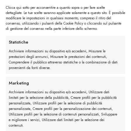
Clicca qui sotto per acconsentire a quanto sopra o per fare scelte
dettagliate. Le tue scelte saranno applicate solamente a questo sito. È possibile
modificare le impostazioni in qualsiasi momento, compreso il ritiro del
consenso, utilizzando i pulsanti della Cookie Policy o cliccando sul pulsante
di gestione del consenso nella parte inferiore dello schermo.
I trackback sono chiusi, ma puoi
lasciare un commento
.
←
Precedente
Statistiche
Successivo
→
Archiviare informazioni su dispositivo e/o accedervi, Misurare le
prestazioni degli annunci, Misurare le prestazioni dei contenuti,
Comprendere il pubblico attraverso statistiche o la combinazione di dati
Lascia un commento
provenienti da fonti diverse.
Devi essere
connesso
per inviare un commento.
Marketing
Archiviare informazioni su dispositivo e/o accedervi, Utilizzare dati
limitati per la selezione della pubblicità, Creare profili per la pubblicità
personalizzata, Utilizzare profili per la selezione di pubblicità
personalizzata, Creare profili per la personalizzazione dei contenuti,
Utilizzare profili per la selezione di contenuti personalizzati, Sviluppare
e migliorare i servizi, Utilizzare dati limitati per la selezione dei
contenuti.