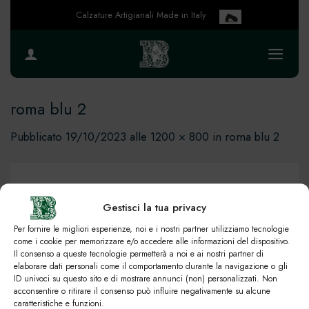
Salta
Calzature Artigianali Made in Italy
ai
contenuti
roma blu 2
Pubblicato
19/10/2023
alle
1200 × 800
in
roma blu 2
Gestisci la tua privacy
Per fornire le migliori esperienze, noi e i nostri partner utilizziamo tecnologie
come i cookie per memorizzare e/o accedere alle informazioni del dispositivo.
Il consenso a queste tecnologie permetterà a noi e ai nostri partner di
elaborare dati personali come il comportamento durante la navigazione o gli
ID univoci su questo sito e di mostrare annunci (non) personalizzati. Non
acconsentire o ritirare il consenso può influire negativamente su alcune
caratteristiche e funzioni.