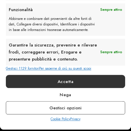
Rimani in contatto con noi
Funzionalità
Sempre attivo
Servizio Clienti
Abbinare e combinare dati provenienti da altre fonti di
dati, Collegare diversi dispositivi, Identificare i dispositivi
in base alle informazioni trasmesse automaticamente.
Garantire la sicurezza, prevenire e rilevare
frodi, correggere errori, Erogare e
Sempre attivo
info@calzaturebelfiore.com
presentare pubblicità e contenuto.
+39 02 468042
Gestisci 1129 fornitori
Per saperne di più su questi scopi
MI 20145 • Milano
Via Belfiore 9
Accetta
Nega
Termini e Condizioni
Resi e Rimborsi
Gestisci opzioni
Spedizioni
Privacy
Cookie Policy
Privacy