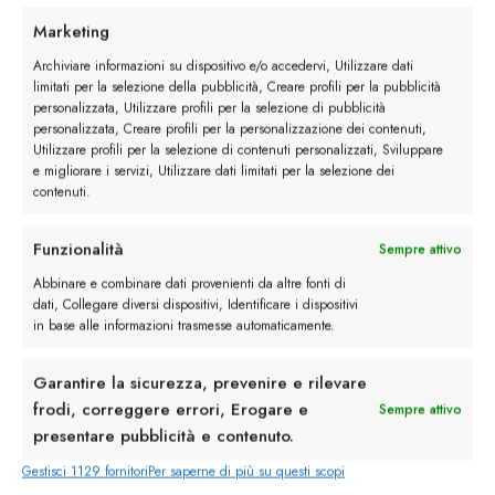
personalizzata, Utilizzare profili per la selezione di pubblicità
personalizzata, Creare profili per la personalizzazione dei contenuti,
Utilizzare profili per la selezione di contenuti personalizzati, Sviluppare
e migliorare i servizi, Utilizzare dati limitati per la selezione dei
contenuti.
Funzionalità
Sempre attivo
Rimani in contatto con noi
Abbinare e combinare dati provenienti da altre fonti di
dati, Collegare diversi dispositivi, Identificare i dispositivi
Servizio Clienti
in base alle informazioni trasmesse automaticamente.
Garantire la sicurezza, prevenire e rilevare
frodi, correggere errori, Erogare e
Sempre attivo
presentare pubblicità e contenuto.
info@calzaturebelfiore.com
Gestisci 1129 fornitori
Per saperne di più su questi scopi
+39 02 468042
MI 20145 • Milano
Accetta
Via Belfiore 9
Nega