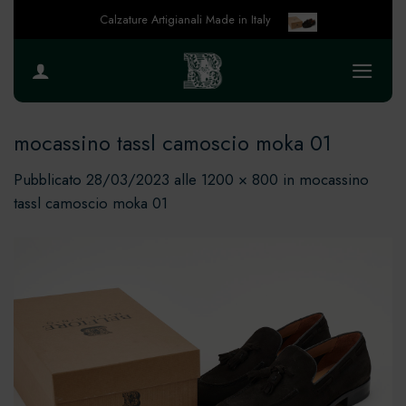
Salta
Calzature Artigianali Made in Italy
ai
contenuti
mocassino tassl camoscio moka 01
Pubblicato
28/03/2023
alle
1200 × 800
in
mocassino
tassl camoscio moka 01
Gestisci la tua privacy
Per fornire le migliori esperienze, noi e i nostri partner utilizziamo tecnologie
come i cookie per memorizzare e/o accedere alle informazioni del dispositivo.