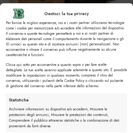
Il consenso a queste tecnologie permetterà a noi e ai nostri partner di
elaborare dati personali come il comportamento durante la navigazione o gli
ID univoci su questo sito e di mostrare annunci (non) personalizzati. Non
acconsentire o ritirare il consenso può influire negativamente su alcune
caratteristiche e funzioni.
#image_title
Clicca qui sotto per acconsentire a quanto sopra o per fare scelte
dettagliate. Le tue scelte saranno applicate solamente a questo sito. È possibile
#image_title
modificare le impostazioni in qualsiasi momento, compreso il ritiro del
consenso, utilizzando i pulsanti della Cookie Policy o cliccando sul pulsante
di gestione del consenso nella parte inferiore dello schermo.
I trackback sono chiusi, ma puoi
lasciare un commento
.
Statistiche
←
Precedente
Archiviare informazioni su dispositivo e/o accedervi, Misurare le
Successivo
→
prestazioni degli annunci, Misurare le prestazioni dei contenuti,
Comprendere il pubblico attraverso statistiche o la combinazione di dati
provenienti da fonti diverse.
Lascia un commento
Marketing
Devi essere
connesso
per inviare un commento.
Archiviare informazioni su dispositivo e/o accedervi, Utilizzare dati
limitati per la selezione della pubblicità, Creare profili per la pubblicità