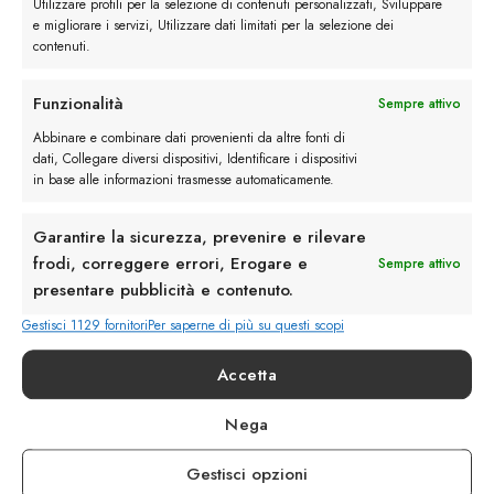
Utilizzare profili per la selezione di contenuti personalizzati, Sviluppare
e migliorare i servizi, Utilizzare dati limitati per la selezione dei
contenuti.
Funzionalità
Sempre attivo
Abbinare e combinare dati provenienti da altre fonti di
Rimani in contatto con noi
dati, Collegare diversi dispositivi, Identificare i dispositivi
in base alle informazioni trasmesse automaticamente.
Servizio Clienti
Garantire la sicurezza, prevenire e rilevare
frodi, correggere errori, Erogare e
Sempre attivo
presentare pubblicità e contenuto.
Gestisci 1129 fornitori
Per saperne di più su questi scopi
info@calzaturebelfiore.com
+39 02 468042
Accetta
MI 20145 • Milano
Nega
Via Belfiore 9
Gestisci opzioni