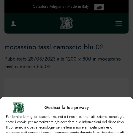
Salta
Calzature Artigianali Made in Italy
ai
contenuti
mocassino tassl camoscio blu 02
Pubblicato
28/03/2023
alle
1200 × 800
in
mocassino
tassl camoscio blu 02
Gestisci la tua privacy
Per fornire le migliori esperienze, noi e i nostri partner utilizziamo tecnologie
come i cookie per memorizzare e/o accedere alle informazioni del dispositivo.
Il consenso a queste tecnologie permetterà a noi e ai nostri partner di
elaborare dati personali come il comportamento durante la navigazione o gli