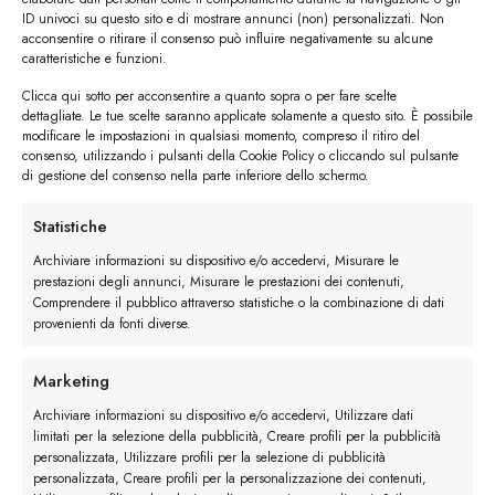
ID univoci su questo sito e di mostrare annunci (non) personalizzati. Non
acconsentire o ritirare il consenso può influire negativamente su alcune
caratteristiche e funzioni.
Clicca qui sotto per acconsentire a quanto sopra o per fare scelte
#image_title
dettagliate. Le tue scelte saranno applicate solamente a questo sito. È possibile
modificare le impostazioni in qualsiasi momento, compreso il ritiro del
consenso, utilizzando i pulsanti della Cookie Policy o cliccando sul pulsante
#image_title
di gestione del consenso nella parte inferiore dello schermo.
Statistiche
I trackback sono chiusi, ma puoi
lasciare un commento
.
Archiviare informazioni su dispositivo e/o accedervi, Misurare le
prestazioni degli annunci, Misurare le prestazioni dei contenuti,
←
Precedente
Comprendere il pubblico attraverso statistiche o la combinazione di dati
Successivo
→
provenienti da fonti diverse.
Marketing
Lascia un commento
Archiviare informazioni su dispositivo e/o accedervi, Utilizzare dati
Devi essere
connesso
per inviare un commento.
limitati per la selezione della pubblicità, Creare profili per la pubblicità
personalizzata, Utilizzare profili per la selezione di pubblicità
personalizzata, Creare profili per la personalizzazione dei contenuti,