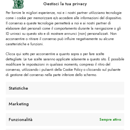
Gestisci la tua privacy
Per fornire le migliori esperienze, noi e i nostri partner utilizziamo tecnologie
come i cookie per memorizzare e/o accedere alle informazioni del dispositivo.
Il consenso a queste tecnologie permetterà a noi e ai nostri partner di
elaborare dati personali come il comportamento durante la navigazione o gli
I trackback sono chiusi, ma puoi
lasciare un commento
.
ID univoci su questo sito e di mostrare annunci (non) personalizzati. Non
acconsentire o ritirare il consenso può influire negativamente su alcune
←
Precedente
caratteristiche e funzioni.
Successivo
→
Clicca qui sotto per acconsentire a quanto sopra o per fare scelte
dettagliate. Le tue scelte saranno applicate solamente a questo sito. È possibile
modificare le impostazioni in qualsiasi momento, compreso il ritiro del
Lascia un commento
consenso, utilizzando i pulsanti della Cookie Policy o cliccando sul pulsante
di gestione del consenso nella parte inferiore dello schermo.
Devi essere
connesso
per inviare un commento.
Statistiche
Marketing
Funzionalità
Sempre attivo