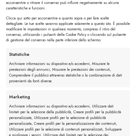
acconsentire o ritirare il consenso può influire negativamente su alcune
caratteristiche e funzioni.
#image_title
Clicca qui sotto per acconsentire a quanto sopra o per fare scelte
dettagliate. Le tue scelte saranno applicate solamente a questo sito. È possibile
modificare le impostazioni in qualsiasi momento, compreso il ritiro del
#image_title
consenso, utilizzando i pulsanti della Cookie Policy o cliccando sul pulsante
di gestione del consenso nella parte inferiore dello schermo.
Statistiche
I trackback sono chiusi, ma puoi
lasciare un commento
.
←
Precedente
Archiviare informazioni su dispositivo e/o accedervi, Misurare le
prestazioni degli annunci, Misurare le prestazioni dei contenuti,
Successivo
→
Comprendere il pubblico attraverso statistiche o la combinazione di dati
provenienti da fonti diverse.
Lascia un commento
Marketing
Devi essere
connesso
per inviare un commento.
Archiviare informazioni su dispositivo e/o accedervi, Utilizzare dati
limitati per la selezione della pubblicità, Creare profili per la pubblicità
personalizzata, Utilizzare profili per la selezione di pubblicità
personalizzata, Creare profili per la personalizzazione dei contenuti,
Utilizzare profili per la selezione di contenuti personalizzati, Sviluppare
e migliorare i servizi, Utilizzare dati limitati per la selezione dei