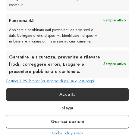
contenuti.
Funzionalità
Sempre attivo
Rimani in contatto con noi
Abbinare e combinare dati provenienti da altre fonti di
dati, Collegare diversi dispositivi, Identificare i dispositivi
Servizio Clienti
in base alle informazioni trasmesse automaticamente.
Garantire la sicurezza, prevenire e rilevare
frodi, correggere errori, Erogare e
Sempre attivo
presentare pubblicità e contenuto.
info@calzaturebelfiore.com
Gestisci 1129 fornitori
Per saperne di più su questi scopi
+39 02 468042
Accetta
MI 20145 • Milano
Via Belfiore 9
Nega
Gestisci opzioni
Termini e Condizioni
Resi e Rimborsi
Spedizioni
Cookie Policy
Privacy