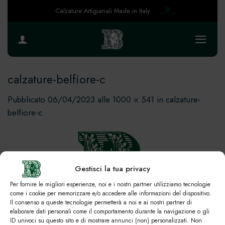
Salta
Calzature Artigianali Made in Italy
ai
contenuti
calzature-belfiore-c
Pubblicato
06/04/2023
alle
1000 × 541
in
calzature-
belfiore-c
Gestisci la tua privacy
Per fornire le migliori esperienze, noi e i nostri partner utilizziamo tecnologie
come i cookie per memorizzare e/o accedere alle informazioni del dispositivo.
Il consenso a queste tecnologie permetterà a noi e ai nostri partner di
elaborare dati personali come il comportamento durante la navigazione o gli
ID univoci su questo sito e di mostrare annunci (non) personalizzati. Non