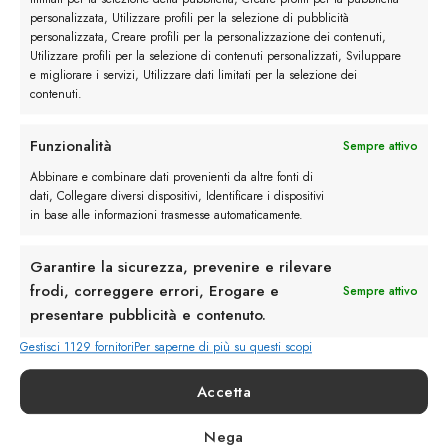
Lascia un commento
personalizzata, Utilizzare profili per la selezione di pubblicità
personalizzata, Creare profili per la personalizzazione dei contenuti,
Devi essere
connesso
per inviare un commento.
Utilizzare profili per la selezione di contenuti personalizzati, Sviluppare
e migliorare i servizi, Utilizzare dati limitati per la selezione dei
contenuti.
Funzionalità
Sempre attivo
Abbinare e combinare dati provenienti da altre fonti di
dati, Collegare diversi dispositivi, Identificare i dispositivi
in base alle informazioni trasmesse automaticamente.
Rimani in contatto con noi
Garantire la sicurezza, prevenire e rilevare
Servizio Clienti
frodi, correggere errori, Erogare e
Sempre attivo
presentare pubblicità e contenuto.
Gestisci 1129 fornitori
Per saperne di più su questi scopi
Accetta
info@calzaturebelfiore.com
Nega
+39 02 468042