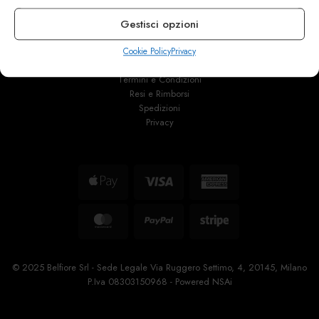
MI 20145 • Milano
Gestisci opzioni
Via Belfiore 9
Cookie Policy
Privacy
Termini e Condizioni
Resi e Rimborsi
Spedizioni
Privacy
Apple
Visa
American
Pay
Express
MasterCard
PayPal
Stripe
© 2025 Belfiore Srl - Sede Legale Via Ruggero Settimo, 4, 20145, Milano
P.Iva 08303150968 - Powered
NSAi