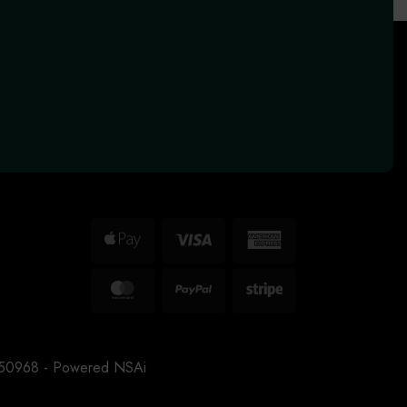
Apple
Visa
American
Pay
Express
MasterCard
PayPal
Stripe
3150968 - Powered
NSAi