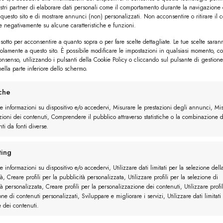
ostri partner di elaborare dati personali come il comportamento durante la navigazione 
 questo sito e di mostrare annunci (non) personalizzati. Non acconsentire o ritirare il 
re negativamente su alcune caratteristiche e funzioni.
sotto per acconsentire a quanto sopra o per fare scelte dettagliate. Le tue scelte saran
solamente a questo sito. È possibile modificare le impostazioni in qualsiasi momento, c
consenso, utilizzando i pulsanti della Cookie Policy o cliccando sul pulsante di gestione
ella parte inferiore dello schermo.
iche
re informazioni su dispositivo e/o accedervi, Misurare le prestazioni degli annunci, Mi
zioni dei contenuti, Comprendere il pubblico attraverso statistiche o la combinazione d
ti da fonti diverse.
ing
e informazioni su dispositivo e/o accedervi, Utilizzare dati limitati per la selezione dell
à, Creare profili per la pubblicità personalizzata, Utilizzare profili per la selezione di
à personalizzata, Creare profili per la personalizzazione dei contenuti, Utilizzare profil
one di contenuti personalizzati, Sviluppare e migliorare i servizi, Utilizzare dati limitati
e dei contenuti.