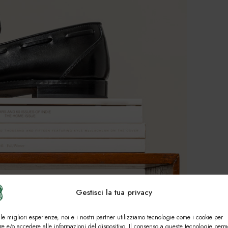
Gestisci la tua privacy
 le migliori esperienze, noi e i nostri partner utilizziamo tecnologie come i cookie per
e e/o accedere alle informazioni del dispositivo. Il consenso a queste tecnologie perm