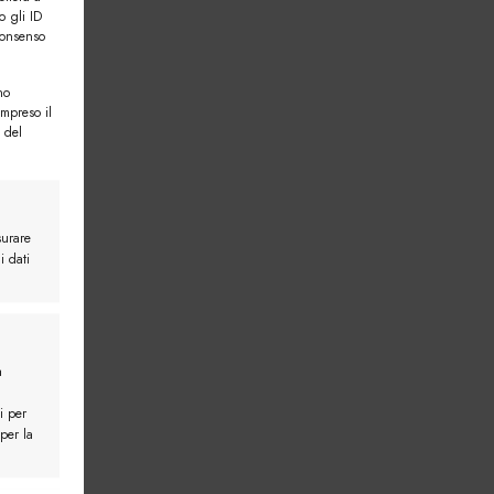
o gli ID
consenso
no
ompreso il
 del
surare
i dati
a
i per
 per la