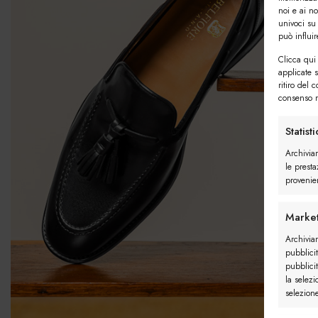
noi e ai n
univoci su
può influi
Clicca qui 
applicate 
ritiro del 
consenso n
Statist
Archivia
le presta
provenien
Market
Archiviar
pubblicit
pubblicit
la selezi
selezion