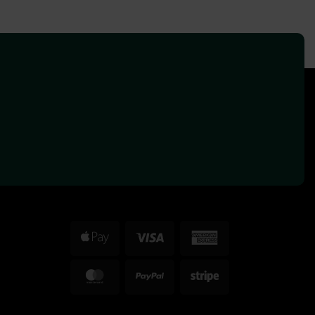
Apple
Visa
American
Pay
Express
MasterCard
PayPal
Stripe