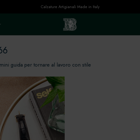
Calzature Artigianali Made in Italy
66
 mini guida per tornare al lavoro con stile