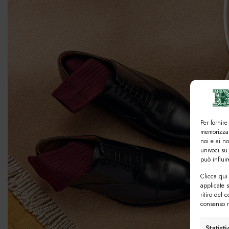
Per fornire
memorizzar
noi e ai n
univoci su
può influi
Clicca qui 
applicate 
ritiro del 
consenso n
Statist