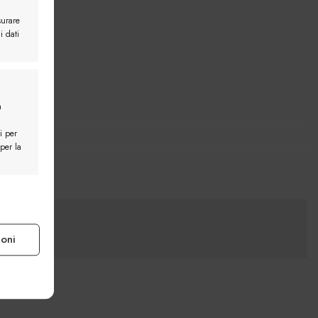
surare
i dati
a
i per
 per la
e attivo
ioni
e attivo