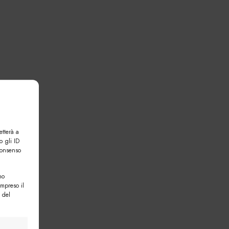
etterà a
o gli ID
consenso
no
ompreso il
 del