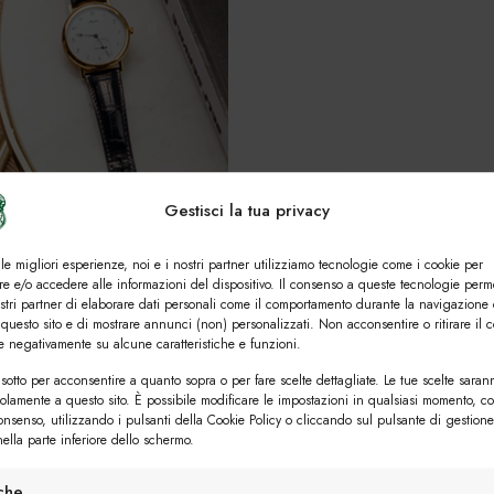
Gestisci la tua privacy
 le migliori esperienze, noi e i nostri partner utilizziamo tecnologie come i cookie per
e e/o accedere alle informazioni del dispositivo. Il consenso a queste tecnologie perm
ostri partner di elaborare dati personali come il comportamento durante la navigazione 
 questo sito e di mostrare annunci (non) personalizzati. Non acconsentire o ritirare il 
re negativamente su alcune caratteristiche e funzioni.
sotto per acconsentire a quanto sopra o per fare scelte dettagliate. Le tue scelte saran
solamente a questo sito. È possibile modificare le impostazioni in qualsiasi momento, c
consenso, utilizzando i pulsanti della Cookie Policy o cliccando sul pulsante di gestione
ella parte inferiore dello schermo.
iche