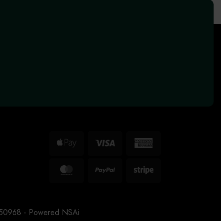
Apple
Visa
American
Pay
Express
MasterCard
PayPal
Stripe
3150968 - Powered
NSAi