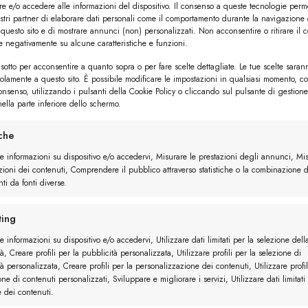
e e/o accedere alle informazioni del dispositivo. Il consenso a queste tecnologie perm
ostri partner di elaborare dati personali come il comportamento durante la navigazione 
 questo sito e di mostrare annunci (non) personalizzati. Non acconsentire o ritirare il 
re negativamente su alcune caratteristiche e funzioni.
sotto per acconsentire a quanto sopra o per fare scelte dettagliate. Le tue scelte saran
solamente a questo sito. È possibile modificare le impostazioni in qualsiasi momento, c
consenso, utilizzando i pulsanti della Cookie Policy o cliccando sul pulsante di gestione
ella parte inferiore dello schermo.
iche
re informazioni su dispositivo e/o accedervi, Misurare le prestazioni degli annunci, Mi
zioni dei contenuti, Comprendere il pubblico attraverso statistiche o la combinazione d
ti da fonti diverse.
ing
e informazioni su dispositivo e/o accedervi, Utilizzare dati limitati per la selezione dell
à, Creare profili per la pubblicità personalizzata, Utilizzare profili per la selezione di
à personalizzata, Creare profili per la personalizzazione dei contenuti, Utilizzare profil
one di contenuti personalizzati, Sviluppare e migliorare i servizi, Utilizzare dati limitati
e dei contenuti.