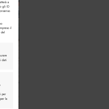
etterà a
o gli ID
consenso
no
ompreso il
 del
surare
i dati
a
i per
 per la