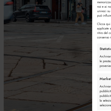
memorizzar
noi e ai n
univoci su
può influi
Clicca qui 
applicate 
ritiro del 
consenso n
Statist
Archivia
le presta
provenien
Market
Archiviar
pubblicit
pubblicit
la selezi
selezion