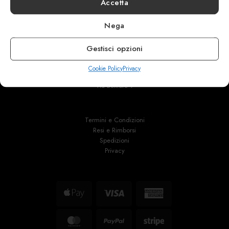
Accetta
Nega
info@calzaturebelfiore.com
Gestisci opzioni
+39 02 468042
Cookie Policy
Privacy
MI 20145 • Milano
Via Belfiore 9
Termini e Condizioni
Resi e Rimborsi
Spedizioni
Privacy
Apple
Visa
American
Pay
Express
MasterCard
PayPal
Stripe