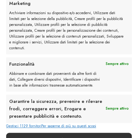
Marketing
I trackback sono chiusi, ma puoi
lasciare un commento
.
Archiviare informazioni su dispositivo e/o accedervi, Utilizzare dati
limitati per la selezione della pubblicità, Creare profili per la pubblicità
Successivo
→
personalizzata, Utilizzare profili per la selezione di pubblicità
personalizzata, Creare profili per la personalizzazione dei contenuti,
Utilizzare profili per la selezione di contenuti personalizzati, Sviluppare
Lascia un commento
e migliorare i servizi, Utilizzare dati limitati per la selezione dei
contenuti.
Devi essere
connesso
per inviare un commento.
Funzionalità
Sempre attivo
Abbinare e combinare dati provenienti da altre fonti di
dati, Collegare diversi dispositivi, Identificare i dispositivi
in base alle informazioni trasmesse automaticamente.
Garantire la sicurezza, prevenire e rilevare
frodi, correggere errori, Erogare e
Sempre attivo
Rimani in contatto con noi
presentare pubblicità e contenuto.
Gestisci 1129 fornitori
Per saperne di più su questi scopi
Servizio Clienti