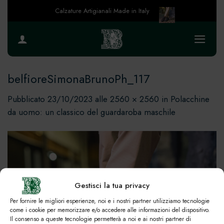
Salta
Calzature Artigianali Made in Italy
ai
contenuti
belfioreSimonaBrunoPh_117
Pubblicato
23/10/2023
alle
2560 × 2560
in
Polacchine
da uomo: un classico del guardaroba maschile
Gestisci la tua privacy
Per fornire le migliori esperienze, noi e i nostri partner utilizziamo tecnologie
come i cookie per memorizzare e/o accedere alle informazioni del dispositivo.
Il consenso a queste tecnologie permetterà a noi e ai nostri partner di