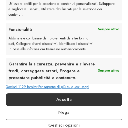
Utilizzare profili per la selezione di contenuti personalizzati, Sviluppare
e migliorare i servizi, Utilizzare dati limitati per la selezione dei
contenuti.
Funzionalità
Sempre attivo
Abbinare e combinare dati provenienti da altre fonti di
dati, Collegare diversi dispositivi, Identificare i dispositivi
Rimani in contatto con noi
in base alle informazioni trasmesse automaticamente.
Servizio Clienti
Garantire la sicurezza, prevenire e rilevare
frodi, correggere errori, Erogare e
Sempre attivo
presentare pubblicità e contenuto.
Gestisci 1129 fornitori
Per saperne di più su questi scopi
info@calzaturebelfiore.com
Accetta
+39 02 468042
MI 20145 • Milano
Nega
Via Belfiore 9
Gestisci opzioni