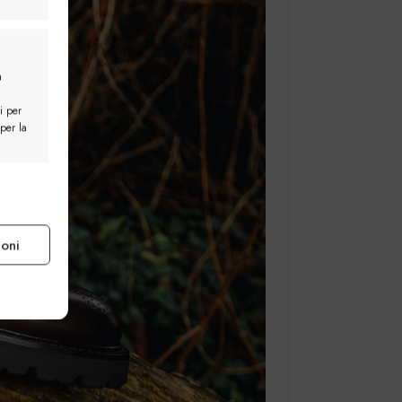
a
i per
 per la
e attivo
ioni
e attivo