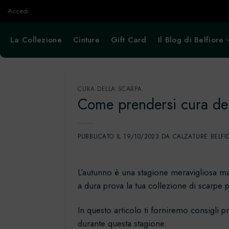
Salta
Accedi
ai
contenuti
La Collezione
Cinture
Gift Card
Il Blog di Belfiore
CURA DELLA SCARPA
Come prendersi cura dell
PUBBLICATO IL
19/10/2023
DA
CALZATURE BELFI
L’autunno è una stagione meravigliosa ma 
a dura prova la tua collezione di scarpe p
In questo articolo ti forniremo consigli 
durante questa stagione.