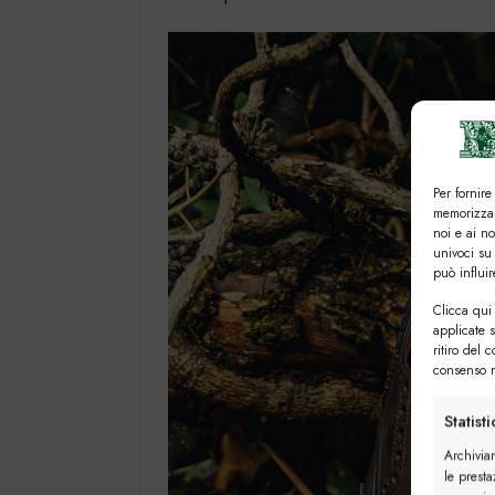
Per fornire
memorizzar
noi e ai n
univoci su
può influi
Clicca qui 
applicate 
ritiro del 
consenso n
Statist
Archivia
le presta