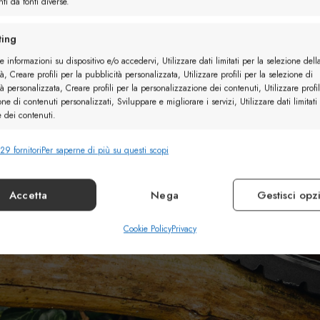
ti da fonti diverse.
ing
e informazioni su dispositivo e/o accedervi, Utilizzare dati limitati per la selezione dell
à, Creare profili per la pubblicità personalizzata, Utilizzare profili per la selezione di
à personalizzata, Creare profili per la personalizzazione dei contenuti, Utilizzare profil
one di contenuti personalizzati, Sviluppare e migliorare i servizi, Utilizzare dati limitati
e dei contenuti.
29 fornitori
Per saperne di più su questi scopi
nalità
Sempr
e combinare dati provenienti da altre fonti di dati, Collegare diversi
vi, Identificare i dispositivi in base alle informazioni trasmesse automaticamente.
Accetta
Nega
Gestisci opz
ire la sicurezza, prevenire e rilevare frodi, correggere
Cookie Policy
Privacy
Sempr
, Erogare e presentare pubblicità e contenuto.