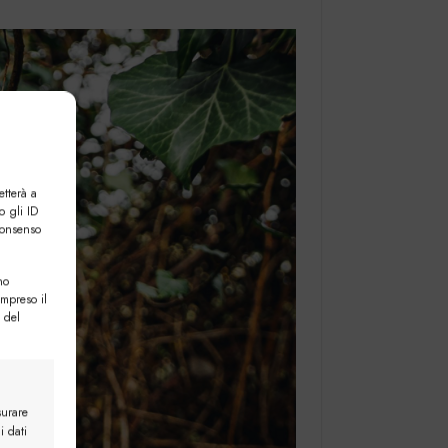
etterà a
o gli ID
consenso
no
ompreso il
 del
surare
i dati