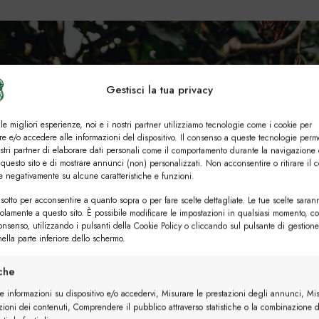
Gestisci la tua privacy
 le migliori esperienze, noi e i nostri partner utilizziamo tecnologie come i cookie per
e e/o accedere alle informazioni del dispositivo. Il consenso a queste tecnologie perm
ostri partner di elaborare dati personali come il comportamento durante la navigazione 
 questo sito e di mostrare annunci (non) personalizzati. Non acconsentire o ritirare il 
re negativamente su alcune caratteristiche e funzioni.
sotto per acconsentire a quanto sopra o per fare scelte dettagliate. Le tue scelte saran
solamente a questo sito. È possibile modificare le impostazioni in qualsiasi momento, c
consenso, utilizzando i pulsanti della Cookie Policy o cliccando sul pulsante di gestione
ella parte inferiore dello schermo.
iche
re informazioni su dispositivo e/o accedervi, Misurare le prestazioni degli annunci, Mi
zioni dei contenuti, Comprendere il pubblico attraverso statistiche o la combinazione d