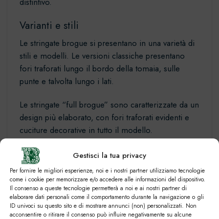
distintivo.
Varianti e stili
Le stringate brogue si presentano in una varietà di
stili e modelli. Le versioni classiche presentano
fori traforati lungo il bordo della tomaia, sulle
punte e talvolta lungo i lati.
Le stringate “full brogue” sono caratterizzate da un
design più elaborato, con fori traforati evidenti e
cuciture decorative in tutto il modello.
Negli ultimi anni, le stringate brogue hanno subito
Gestisci la tua privacy
reinterpretazioni moderne. Design minimalisti,
Per fornire le migliori esperienze, noi e i nostri partner utilizziamo tecnologie
suole colorate e tomaie in pelle scamosciata sono
come i cookie per memorizzare e/o accedere alle informazioni del dispositivo.
Il consenso a queste tecnologie permetterà a noi e ai nostri partner di
solo alcune delle varianti che aggiungono un
elaborare dati personali come il comportamento durante la navigazione o gli
tocco contemporaneo a questo classico
ID univoci su questo sito e di mostrare annunci (non) personalizzati. Non
acconsentire o ritirare il consenso può influire negativamente su alcune
intramontabile.