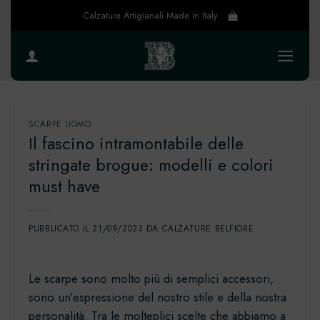
Salta
Calzature Artigianali Made in Italy
ai
contenuti
SCARPE UOMO
Il fascino intramontabile delle
stringate brogue: modelli e colori
must have
PUBBLICATO IL
21/09/2023
DA
CALZATURE BELFIORE
Le scarpe sono molto più di semplici accessori,
sono un’espressione del nostro stile e della nostra
personalità. Tra le molteplici scelte che abbiamo a