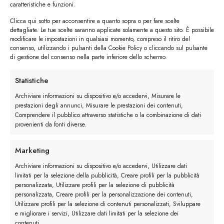
caratteristiche e funzioni.
Clicca qui sotto per acconsentire a quanto sopra o per fare scelte
dettagliate. Le tue scelte saranno applicate solamente a questo sito. È possibile
modificare le impostazioni in qualsiasi momento, compreso il ritiro del
consenso, utilizzando i pulsanti della Cookie Policy o cliccando sul pulsante
di gestione del consenso nella parte inferiore dello schermo.
Statistiche
Archiviare informazioni su dispositivo e/o accedervi, Misurare le
prestazioni degli annunci, Misurare le prestazioni dei contenuti,
Comprendere il pubblico attraverso statistiche o la combinazione di dati
provenienti da fonti diverse.
Marketing
Archiviare informazioni su dispositivo e/o accedervi, Utilizzare dati
limitati per la selezione della pubblicità, Creare profili per la pubblicità
personalizzata, Utilizzare profili per la selezione di pubblicità
personalizzata, Creare profili per la personalizzazione dei contenuti,
Versatilità e stile
Utilizzare profili per la selezione di contenuti personalizzati, Sviluppare
e migliorare i servizi, Utilizzare dati limitati per la selezione dei
Una delle ragioni per cui le stringate brogue sono
contenuti.