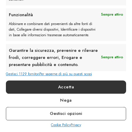
così amate è la loro versatilità. Queste scarpe
possono essere indossate con abiti formali
Funzionalità
Sempre attivo
per eventi speciali, con completi per l’ufficio
Abbinare e combinare dati provenienti da altre fonti di
o con outfit casual per il tempo libero.
dati, Collegare diversi dispositivi, Identificare i dispositivi
in base alle informazioni trasmesse automaticamente.
L’ampia gamma di colori e materiali disponibili
Garantire la sicurezza, prevenire e rilevare
consente di trovare la combinazione perfetta per
frodi, correggere errori, Erogare e
Sempre attivo
ogni occasione. Inoltre, le stringate brogue
presentare pubblicità e contenuto.
possono essere abbinate a pantaloni classici, jeans
o addirittura pantaloni cargo, dimostrando la loro
Gestisci 1129 fornitori
Per saperne di più su questi scopi
adattabilità e versatilità senza pari.
Accetta
Nega
Gestisci opzioni
Cookie Policy
Privacy