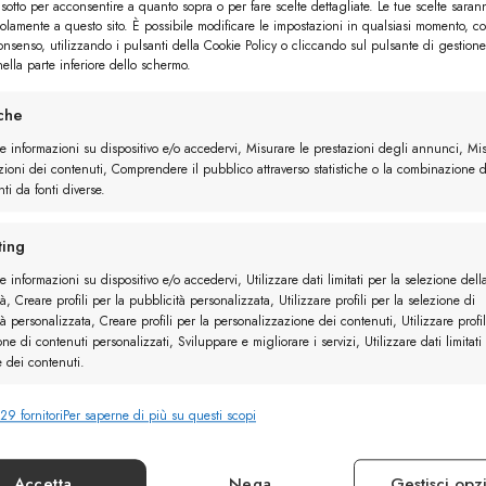
sotto per acconsentire a quanto sopra o per fare scelte dettagliate. Le tue scelte saran
solamente a questo sito. È possibile modificare le impostazioni in qualsiasi momento, c
consenso, utilizzando i pulsanti della Cookie Policy o cliccando sul pulsante di gestione
ella parte inferiore dello schermo.
iche
re informazioni su dispositivo e/o accedervi, Misurare le prestazioni degli annunci, Mi
zioni dei contenuti, Comprendere il pubblico attraverso statistiche o la combinazione d
ti da fonti diverse.
ing
e informazioni su dispositivo e/o accedervi, Utilizzare dati limitati per la selezione dell
à, Creare profili per la pubblicità personalizzata, Utilizzare profili per la selezione di
à personalizzata, Creare profili per la personalizzazione dei contenuti, Utilizzare profil
one di contenuti personalizzati, Sviluppare e migliorare i servizi, Utilizzare dati limitati
Rimani in contatto con noi
e dei contenuti.
29 fornitori
Per saperne di più su questi scopi
nalità
Sempr
Servizio Clienti
e combinare dati provenienti da altre fonti di dati, Collegare diversi
vi, Identificare i dispositivi in base alle informazioni trasmesse automaticamente.
Accetta
Nega
Gestisci opz