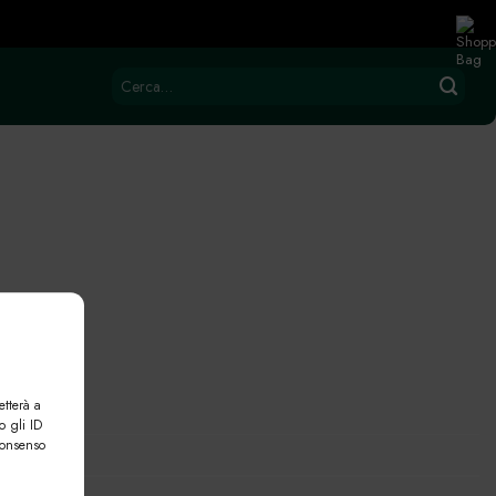
Cerca:
etterà a
o gli ID
consenso