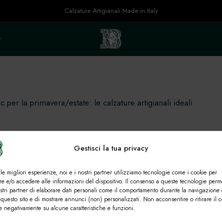
Calzature Artigianali Made in Italy
ic per la primavera/estate: le calzature artigianali ideali
Gestisci la tua privacy
 le migliori esperienze, noi e i nostri partner utilizziamo tecnologie come i cookie per
e e/o accedere alle informazioni del dispositivo. Il consenso a queste tecnologie perm
ostri partner di elaborare dati personali come il comportamento durante la navigazione 
 questo sito e di mostrare annunci (non) personalizzati. Non acconsentire o ritirare il 
re negativamente su alcune caratteristiche e funzioni.