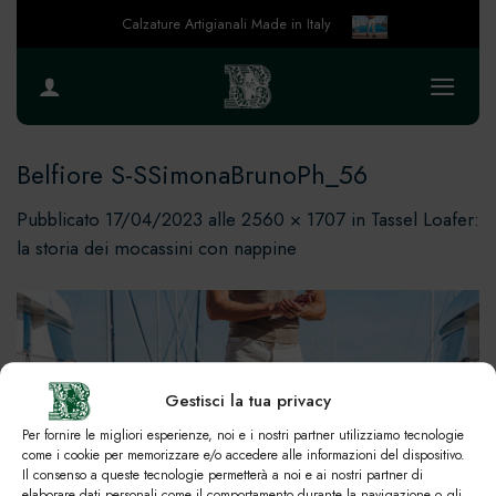
Salta
Calzature Artigianali Made in Italy
ai
contenuti
Belfiore S-SSimonaBrunoPh_56
Pubblicato
17/04/2023
alle
2560 × 1707
in
Tassel Loafer:
la storia dei mocassini con nappine
Gestisci la tua privacy
Per fornire le migliori esperienze, noi e i nostri partner utilizziamo tecnologie
come i cookie per memorizzare e/o accedere alle informazioni del dispositivo.
Il consenso a queste tecnologie permetterà a noi e ai nostri partner di
elaborare dati personali come il comportamento durante la navigazione o gli