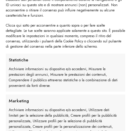
ID univoci su questo sito e di mostrare annunci (non) personalizzati. Non
acconsentire o ritirare il consenso può influire negativamente su alcune
caratteristiche e funzioni.
Clicca qui sotto per acconsentire a quanto sopra o per fare scelte
#image_title
dettagliate. Le tue scelte saranno applicate solamente a questo sito. È possibile
modificare le impostazioni in qualsiasi momento, compreso il ritiro del
consenso, utilizzando i pulsanti della Cookie Policy o cliccando sul pulsante
#image_title
di gestione del consenso nella parte inferiore dello schermo.
Statistiche
I trackback sono chiusi, ma puoi
lasciare un commento
.
Archiviare informazioni su dispositivo e/o accedervi, Misurare le
prestazioni degli annunci, Misurare le prestazioni dei contenuti,
←
Precedente
Comprendere il pubblico attraverso statistiche o la combinazione di dati
Successivo
→
provenienti da fonti diverse.
Marketing
Lascia un commento
Archiviare informazioni su dispositivo e/o accedervi, Utilizzare dati
Devi essere
connesso
per inviare un commento.
limitati per la selezione della pubblicità, Creare profili per la pubblicità
personalizzata, Utilizzare profili per la selezione di pubblicità
personalizzata, Creare profili per la personalizzazione dei contenuti,