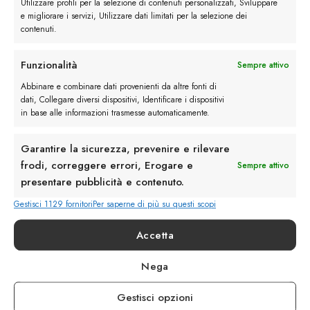
Utilizzare profili per la selezione di contenuti personalizzati, Sviluppare
e migliorare i servizi, Utilizzare dati limitati per la selezione dei
contenuti.
Funzionalità
Sempre attivo
Abbinare e combinare dati provenienti da altre fonti di
Rimani in contatto con noi
dati, Collegare diversi dispositivi, Identificare i dispositivi
in base alle informazioni trasmesse automaticamente.
Servizio Clienti
Garantire la sicurezza, prevenire e rilevare
frodi, correggere errori, Erogare e
Sempre attivo
presentare pubblicità e contenuto.
Gestisci 1129 fornitori
Per saperne di più su questi scopi
info@calzaturebelfiore.com
+39 02 468042
Accetta
MI 20145 • Milano
Nega
Via Belfiore 9
Gestisci opzioni