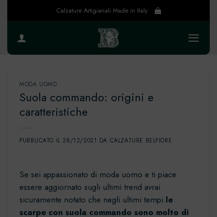
Salta
Calzature Artigianali Made in Italy
ai
contenuti
MODA UOMO
Suola commando: origini e
caratteristiche
PUBBLICATO IL
28/12/2021
DA
CALZATURE BELFIORE
Se sei appassionato di moda uomo e ti piace
essere aggiornato sugli ultimi trend avrai
sicuramente notato che negli ultimi tempi
le
scarpe con suola commando sono molto di