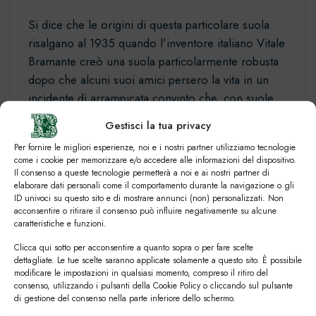
Si dice che le origini di questa particolare suola
risalgano al 1935 quando l’inventore italiano Vitale
Bramante creò una suola particolarmente robusta
dopo che alcuni suoi amici persero la vita in un
incidente di arrampicata convinto che, con suole
capaci di fornire più grip, certi incidenti si
Gestisci la tua privacy
sarebbero potuti evitare.
Per fornire le migliori esperienze, noi e i nostri partner utilizziamo tecnologie
come i cookie per memorizzare e/o accedere alle informazioni del dispositivo.
Da allora la suola commando ha fatto molta strada
Il consenso a queste tecnologie permetterà a noi e ai nostri partner di
arrivando ad affollare le collezioni delle più grandi
elaborare dati personali come il comportamento durante la navigazione o gli
ID univoci su questo sito e di mostrare annunci (non) personalizzati. Non
maison della moda. Mai però, anche solo qualche
acconsentire o ritirare il consenso può influire negativamente su alcune
anno fa, ci saremmo immaginati di poter vedere la
caratteristiche e funzioni.
suola commando su francesine o derby eppure la
Clicca qui sotto per acconsentire a quanto sopra o per fare scelte
moda dell’ultimo anno ha osato distruggere anche
dettagliate. Le tue scelte saranno applicate solamente a questo sito. È possibile
modificare le impostazioni in qualsiasi momento, compreso il ritiro del
questa certezza e la cosa che stupisce ancora di
consenso, utilizzando i pulsanti della Cookie Policy o cliccando sul pulsante
più è che la suola commando stia così bene sulle
di gestione del consenso nella parte inferiore dello schermo.
stringate!