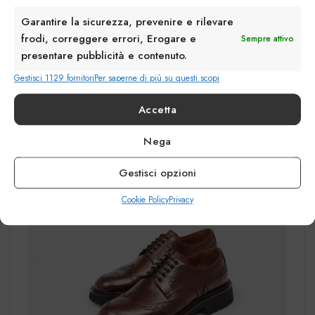
Garantire la sicurezza, prevenire e rilevare
frodi, correggere errori, Erogare e
Sempre attivo
presentare pubblicità e contenuto.
Gestisci 1129 fornitori
Per saperne di più su questi scopi
Accetta
Nega
Gestisci opzioni
Cookie Policy
Privacy