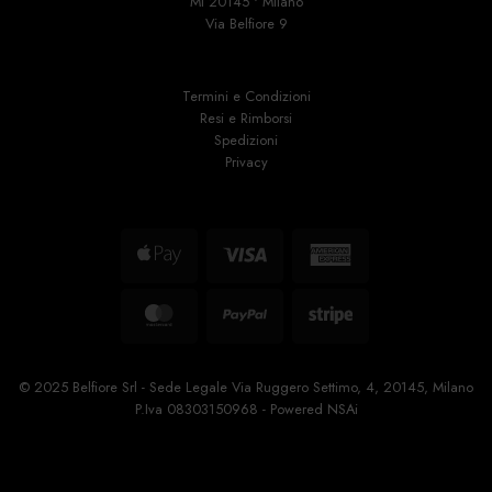
MI 20145 • Milano
Via Belfiore 9
Termini e Condizioni
Resi e Rimborsi
Spedizioni
Privacy
Apple
Visa
American
Pay
Express
MasterCard
PayPal
Stripe
© 2025 Belfiore Srl - Sede Legale Via Ruggero Settimo, 4, 20145, Milano
P.Iva 08303150968 - Powered
NSAi