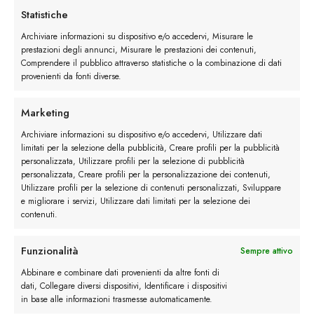
Statistiche
Suola commando: i modelli Belfiore
Archiviare informazioni su dispositivo e/o accedervi, Misurare le
prestazioni degli annunci, Misurare le prestazioni dei contenuti,
Presentate come novità esclusiva della stagione
Comprendere il pubblico attraverso statistiche o la combinazione di dati
Autunno/Inverno 21-22, l
e nostre Derby
provenienti da fonti diverse.
Platform coniugano lo stile unico del
classico modello derby alla suola
Marketing
commando
, creando così una
calzatura
Archiviare informazioni su dispositivo e/o accedervi, Utilizzare dati
classica e moderna al tempo stesso
che lascia
limitati per la selezione della pubblicità, Creare profili per la pubblicità
personalizzata, Utilizzare profili per la selezione di pubblicità
moltissimo spazio ad abbinamenti classici ma
personalizzata, Creare profili per la personalizzazione dei contenuti,
anche più esuberanti.
Utilizzare profili per la selezione di contenuti personalizzati, Sviluppare
e migliorare i servizi, Utilizzare dati limitati per la selezione dei
contenuti.
La
derby platform
è disponibile in verde e
coloniale, nuance perfette per la stagione
Funzionalità
Sempre attivo
invernale.
Abbinare e combinare dati provenienti da altre fonti di
dati, Collegare diversi dispositivi, Identificare i dispositivi
in base alle informazioni trasmesse automaticamente.