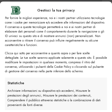
Gestisci la tua privacy
2) Come abbinare le sneakers agli
Per fornire le migliori esperienze, noi e i nostri partner utilizziamo tecnologie
outfit di lavoro
come i cookie per memorizzare e/o accedere alle informazioni del dispositivo.
Il consenso a queste tecnologie permetterà a noi e ai nostri partner di
elaborare dati personali come il comportamento durante la navigazione o gli
In molti si chiedono “posso indossare le sneakers
ID univoci su questo sito e di mostrare annunci (non) personalizzati. Non
al lavoro?” e la risposta è quasi sempre sì! A
acconsentire o ritirare il consenso può influire negativamente su alcune
caratteristiche e funzioni.
meno che tu non debba indossare completi in
doppio petto o portare giacca e cravatta ogni
Clicca qui sotto per acconsentire a quanto sopra o per fare scelte
dettagliate. Le tue scelte saranno applicate solamente a questo sito. È possibile
giorno, allora potrai senza dubbio inserire le
modificare le impostazioni in qualsiasi momento, compreso il ritiro del
scarpe da tennis nei tuoi outfit da ufficio.
consenso, utilizzando i pulsanti della Cookie Policy o cliccando sul pulsante
di gestione del consenso nella parte inferiore dello schermo.
La scelta del modello varia sulla base del resto del
Statistiche
tuo outfit; il gioco dei i contrasti, se fatto con
sobrietà, è una scelta quasi sempre vincente come
Archiviare informazioni su dispositivo e/o accedervi, Misurare le
prestazioni degli annunci, Misurare le prestazioni dei contenuti,
nel caso di una sneaker in pelle liscia da abbinare
Comprendere il pubblico attraverso statistiche o la combinazione di dati
a
blazer o pantaloni chino
.
provenienti da fonti diverse.