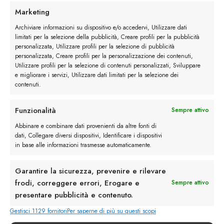
Marketing
Archiviare informazioni su dispositivo e/o accedervi, Utilizzare dati
limitati per la selezione della pubblicità, Creare profili per la pubblicità
personalizzata, Utilizzare profili per la selezione di pubblicità
personalizzata, Creare profili per la personalizzazione dei contenuti,
Utilizzare profili per la selezione di contenuti personalizzati, Sviluppare
e migliorare i servizi, Utilizzare dati limitati per la selezione dei
contenuti.
Funzionalità
Sempre attivo
Abbinare e combinare dati provenienti da altre fonti di
dati, Collegare diversi dispositivi, Identificare i dispositivi
3) Indossare le sneakers con o senza
in base alle informazioni trasmesse automaticamente.
calze?
Il dilemma del calzino è molto comune, soprattutto
Garantire la sicurezza, prevenire e rilevare
frodi, correggere errori, Erogare e
durante la stagione Primavera / Estate. In questo,
Sempre attivo
presentare pubblicità e contenuto.
per fugare ogni dubbio residuo, confermiamo che
no, il calzino in estate non si porta! Se proprio si
Gestisci 1129 fornitori
Per saperne di più su questi scopi
sente il bisogno di indossarlo, il consiglio è di