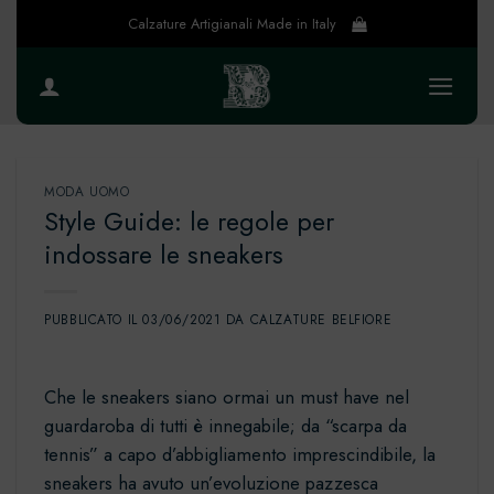
Salta
Calzature Artigianali Made in Italy
ai
contenuti
MODA UOMO
Style Guide: le regole per
indossare le sneakers
PUBBLICATO IL
03/06/2021
DA
CALZATURE BELFIORE
Che le sneakers siano ormai un must have nel
guardaroba di tutti è innegabile; da “scarpa da
tennis” a capo d’abbigliamento imprescindibile, la
sneakers ha avuto un’evoluzione pazzesca