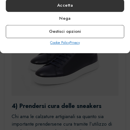
Accetta
optare per un modello scavigliato, preferibile al
fantasmino.
Nega
Gestisci opzioni
Cookie Policy
Privacy
4) Prendersi cura delle sneakers
Chi ama le calzature artigianali sa quanto sia
importante prendersene cura tramite l’utilizzo di