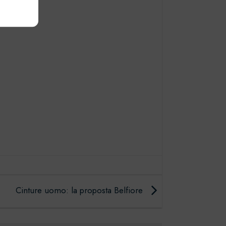
e attivo
Cinture uomo: la proposta Belfiore