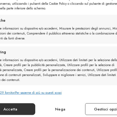
heda prodotto, completa di descrizione e immagini, e avrà 365 
consenso, utilizzando i pulsanti della Cookie Policy o cliccando sul pulsante di gestione
 prodotto a casa.
ella parte inferiore dello schermo.
calzatura?” Ti starai chiedendo. Beh i motivi sono diversi; vis
iche
lo non arrivi in tempo, oppure potresti rimanere nell’indecisio
re informazioni su dispositivo e/o accedervi, Misurare le prestazioni degli annunci, Mi
 Un altro motivo è che, qualora il destinatario non gradisse i
zioni dei contenuti, Comprendere il pubblico attraverso statistiche o la combinazione d
ti da fonti diverse.
tare un’altra calzatura sul nostro sito.
heda prodotto di una calzatura che ti piace, sulla destra trovera
ing
e informazioni su dispositivo e/o accedervi, Utilizzare dati limitati per la selezione dell
à, Creare profili per la pubblicità personalizzata, Utilizzare profili per la selezione di
à personalizzata, Creare profili per la personalizzazione dei contenuti, Utilizzare profil
one di contenuti personalizzati, Sviluppare e migliorare i servizi, Utilizzare dati limitati
e dei contenuti.
29 fornitori
Per saperne di più su questi scopi
nalità
Sempr
e combinare dati provenienti da altre fonti di dati, Collegare diversi
vi, Identificare i dispositivi in base alle informazioni trasmesse automaticamente.
Accetta
Nega
Gestisci opz