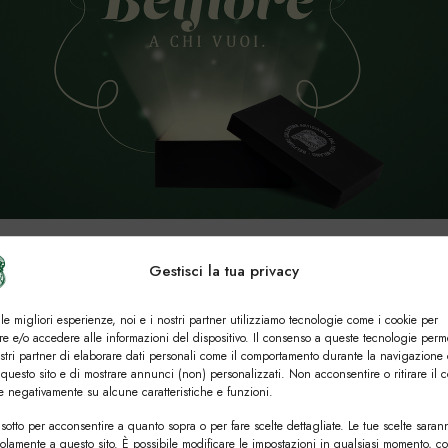
rtuale
Gestisci la tua privacy
oi acquistare direttamente tu una calzatura da regalare tramite l
 le migliori esperienze, noi e i nostri partner utilizziamo tecnologie come i cookie per
e e/o accedere alle informazioni del dispositivo. Il consenso a queste tecnologie perm
ostri partner di elaborare dati personali come il comportamento durante la navigazione 
l modello e il colore della calzatura che pensi sia perfetta per 
 questo sito e di mostrare annunci (non) personalizzati. Non acconsentire o ritirare il 
re negativamente su alcune caratteristiche e funzioni.
-mail, programmando tu l’invio perché venga ricevuto esattam
sotto per acconsentire a quanto sopra o per fare scelte dettagliate. Le tue scelte saran
solamente a questo sito. È possibile modificare le impostazioni in qualsiasi momento, c