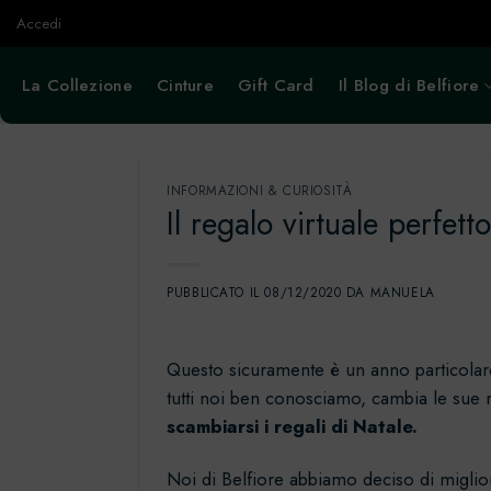
Salta
Accedi
ai
contenuti
La Collezione
Cinture
Gift Card
Il Blog di Belfiore
INFORMAZIONI & CURIOSITÀ
Il regalo virtuale perfett
PUBBLICATO IL
08/12/2020
DA
MANUELA
Questo sicuramente è un anno particolare e
tutti noi ben conosciamo, cambia le sue r
scambiarsi i regali di Natale.
Noi di Belfiore abbiamo deciso di miglior