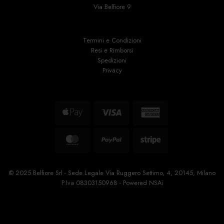
Via Belfiore 9
Termini e Condizioni
Resi e Rimborsi
Spedizioni
Privacy
Apple
Visa
American
Pay
Express
MasterCard
PayPal
Stripe
© 2025 Belfiore Srl - Sede Legale Via Ruggero Settimo, 4, 20145, Milano
P.Iva 08303150968 - Powered
NSAi