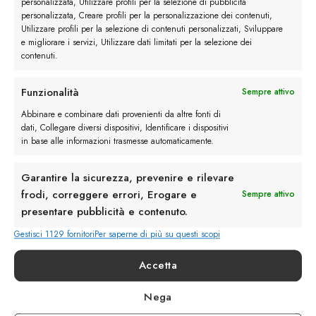
personalizzata, Utilizzare profili per la selezione di pubblicità
fatto per essere mostrato in pubblico, nemmeno il
personalizzata, Creare profili per la personalizzazione dei contenuti,
maxi elastico brandizzato.
Utilizzare profili per la selezione di contenuti personalizzati, Sviluppare
e migliorare i servizi, Utilizzare dati limitati per la selezione dei
Attenzione alle scarpe
contenuti.
In occasioni importanti come le cene di lavoro e
Funzionalità
Sempre attivo
gli eventi fate sempre attenzione a
presentarvi
Abbinare e combinare dati provenienti da altre fonti di
con le scarpe in ordine
; questo vuol dire
dati, Collegare diversi dispositivi, Identificare i dispositivi
spazzolarle e lucidarle prima di uscire.
Le scarpe
in base alle informazioni trasmesse automaticamente.
devono essere impeccabili
: senza macchie o
segni visibili sulla tomaia.
Garantire la sicurezza, prevenire e rilevare
frodi, correggere errori, Erogare e
Sempre attivo
Il marsupio? Che orrore!
presentare pubblicità e contenuto.
Per quanto comodo e pratico sia, il marsupio è un
Gestisci 1129 fornitori
Per saperne di più su questi scopi
accessorio davvero brutto a vedersi. Non importa
Accetta
se negli ultimi anni le grandi maison della moda
ne hanno fatto modelli oversize e con logo all
Nega
over,
il marsupio è da evitare perché rovina