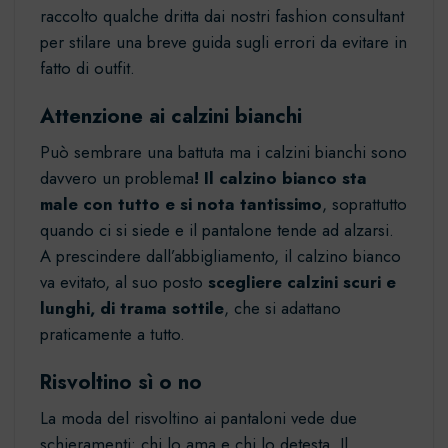
raccolto qualche dritta dai nostri fashion consultant
per stilare una breve guida sugli errori da evitare in
fatto di outfit.
Attenzione ai calzini bianchi
Può sembrare una battuta ma i calzini bianchi sono
davvero un problema
! Il calzino bianco sta
male con tutto e si nota tantissimo
, soprattutto
quando ci si siede e il pantalone tende ad alzarsi.
A prescindere dall’abbigliamento, il calzino bianco
va evitato, al suo posto
scegliere calzini scuri e
lunghi, di trama sottile
, che si adattano
praticamente a tutto.
Risvoltino sì o no
La moda del risvoltino ai pantaloni vede due
schieramenti: chi lo ama e chi lo detesta. Il