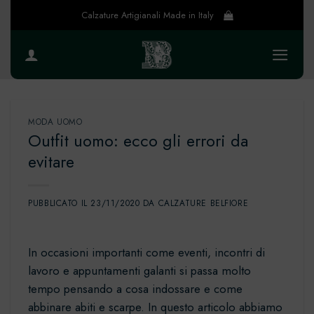
Salta
Calzature Artigianali Made in Italy
ai
contenuti
MODA UOMO
Outfit uomo: ecco gli errori da
evitare
PUBBLICATO IL
23/11/2020
DA
CALZATURE BELFIORE
In occasioni importanti come eventi, incontri di
lavoro e appuntamenti galanti si passa molto
tempo pensando a cosa indossare e come
abbinare abiti e scarpe. In questo articolo abbiamo