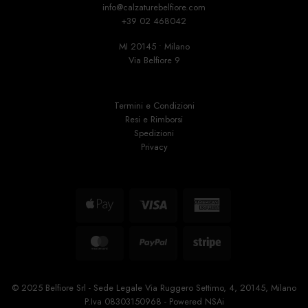
info@calzaturebelfiore.com
+39 02 468042
MI 20145 • Milano
Via Belfiore 9
Termini e Condizioni
Resi e Rimborsi
Spedizioni
Privacy
Apple
Visa
American
Pay
Express
MasterCard
PayPal
Stripe
© 2025 Belfiore Srl - Sede Legale Via Ruggero Settimo, 4, 20145, Milano
P.Iva 08303150968 - Powered
NSAi