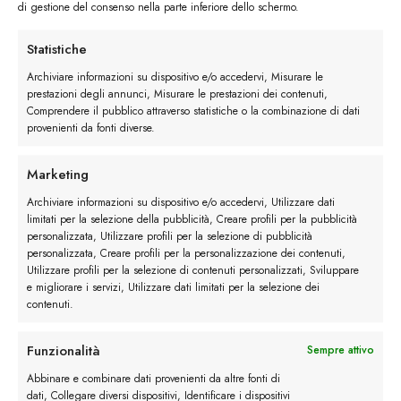
metropolitani e dagli amanti degli accessori
di gestione del consenso nella parte inferiore dello schermo.
eccentrici. Consigliamo il
modello in pelle
martellata
per chi ama le calzature a doppia fibbia
Statistiche
e il design classico, optate invece per il
modello
Archiviare informazioni su dispositivo e/o accedervi, Misurare le
Master in pelle liscia
se lui ama i look audaci ed
prestazioni degli annunci, Misurare le prestazioni dei contenuti,
Comprendere il pubblico attraverso statistiche o la combinazione di dati
eccentrici.
provenienti da fonti diverse.
Marketing
Archiviare informazioni su dispositivo e/o accedervi, Utilizzare dati
limitati per la selezione della pubblicità, Creare profili per la pubblicità
personalizzata, Utilizzare profili per la selezione di pubblicità
personalizzata, Creare profili per la personalizzazione dei contenuti,
Utilizzare profili per la selezione di contenuti personalizzati, Sviluppare
e migliorare i servizi, Utilizzare dati limitati per la selezione dei
contenuti.
Funzionalità
Sempre attivo
Abbinare e combinare dati provenienti da altre fonti di
dati, Collegare diversi dispositivi, Identificare i dispositivi