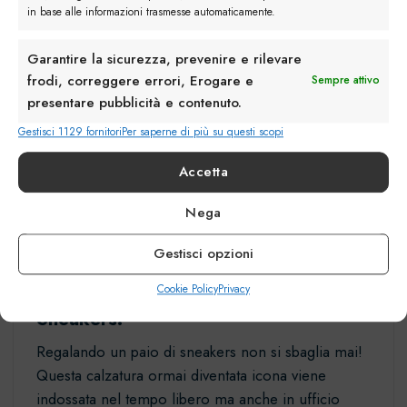
in base alle informazioni trasmesse automaticamente.
Garantire la sicurezza, prevenire e rilevare
frodi, correggere errori, Erogare e
Sempre attivo
presentare pubblicità e contenuto.
Gestisci 1129 fornitori
Per saperne di più su questi scopi
Accetta
Nega
Gestisci opzioni
Monk Strap doppia fibbia in pelle
Cookie Policy
Privacy
Sneakers:
Regalando un paio di
sneakers
non si sbaglia mai!
Questa calzatura ormai diventata icona viene
indossata nel tempo libero ma anche in ufficio