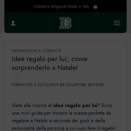
Salta
Calzature Artigianali Made in Italy
ai
contenuti
INFORMAZIONI & CURIOSITÀ
Idee regalo per lui; come
sorprenderlo a Natale!
PUBBLICATO IL
03/12/2019
DA
CALZATURE BELFIORE
Siete alla ricerca di
idee regalo per lui
? Ecco
una mini guida per trovare la scarpa perfetta da
regalare a Natale a seconda dei gusti e della
personalità della persona a cui vuoi fare il regalo!