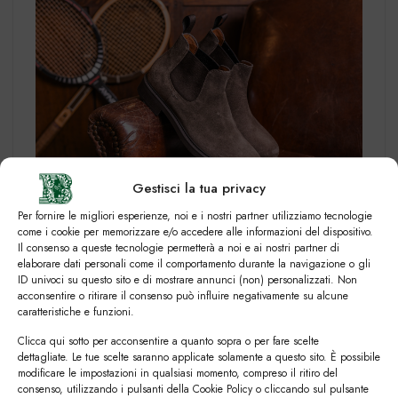
Gestisci la tua privacy
Chelsea Boots in camoscio
Per fornire le migliori esperienze, noi e i nostri partner utilizziamo tecnologie
come i cookie per memorizzare e/o accedere alle informazioni del dispositivo.
Il consenso a queste tecnologie permetterà a noi e ai nostri partner di
elaborare dati personali come il comportamento durante la navigazione o gli
Monk Strap:
ID univoci su questo sito e di mostrare annunci (non) personalizzati. Non
acconsentire o ritirare il consenso può influire negativamente su alcune
La
Monk Strap
è una di quelle calzature che porta
caratteristiche e funzioni.
con sé codici estetici definiti e che non può essere
Clicca qui sotto per acconsentire a quanto sopra o per fare scelte
indossata da tutti, il suo stile e il design particolare
dettagliate. Le tue scelte saranno applicate solamente a questo sito. È possibile
infatti sono molto apprezzati dai dandy
modificare le impostazioni in qualsiasi momento, compreso il ritiro del
consenso, utilizzando i pulsanti della Cookie Policy o cliccando sul pulsante