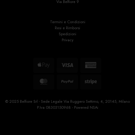
Via Belfiore 9
Termini e Condizioni
Resi e Rimborsi
Spedizioni
Privacy
Apple
Visa
American
Pay
Express
MasterCard
PayPal
Stripe
© 2025 Belfiore Srl - Sede Legale Via Ruggero Settimo, 4, 20145, Milano
P.Iva 08303150968 - Powered
NSAi