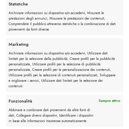
Goodyear
che consta nel cucire il guardolo alla
Statistiche
tomaia e al sottopiede. Questa tipologia di cucitura
Archiviare informazioni su dispositivo e/o accedervi, Misurare le
è molto laboriosa e assicura una perfetta aderenza
prestazioni degli annunci, Misurare le prestazioni dei contenuti,
al sottopiede rendendo così a scarpa più robusta.
Comprendere il pubblico attraverso statistiche o la combinazione di dati
provenienti da fonti diverse.
Marketing
Archiviare informazioni su dispositivo e/o accedervi, Utilizzare dati
limitati per la selezione della pubblicità, Creare profili per la pubblicità
personalizzata, Utilizzare profili per la selezione di pubblicità
personalizzata, Creare profili per la personalizzazione dei contenuti,
Utilizzare profili per la selezione di contenuti personalizzati, Sviluppare
e migliorare i servizi, Utilizzare dati limitati per la selezione dei
contenuti.
Funzionalità
Sempre attivo
Calzatura artigianale con lavorazione Goodyear
Abbinare e combinare dati provenienti da altre fonti di
dati, Collegare diversi dispositivi, Identificare i dispositivi
in base alle informazioni trasmesse automaticamente.
Finiture
delle
calzature artigianali