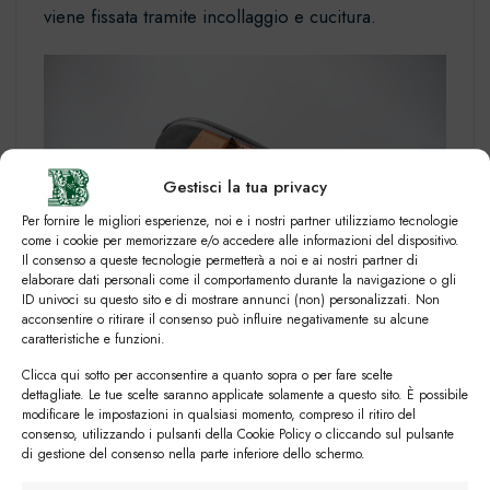
viene fissata tramite incollaggio e cucitura.
Gestisci la tua privacy
Per fornire le migliori esperienze, noi e i nostri partner utilizziamo tecnologie
come i cookie per memorizzare e/o accedere alle informazioni del dispositivo.
Il consenso a queste tecnologie permetterà a noi e ai nostri partner di
elaborare dati personali come il comportamento durante la navigazione o gli
ID univoci su questo sito e di mostrare annunci (non) personalizzati. Non
acconsentire o ritirare il consenso può influire negativamente su alcune
caratteristiche e funzioni.
Suola in cuoio di un mocassino artigianale
Clicca qui sotto per acconsentire a quanto sopra o per fare scelte
dettagliate. Le tue scelte saranno applicate solamente a questo sito. È possibile
Le cuciture più utilizzate nelle lavorazioni
modificare le impostazioni in qualsiasi momento, compreso il ritiro del
consenso, utilizzando i pulsanti della Cookie Policy o cliccando sul pulsante
artigianali sono la Blake, che consiste nell’unire la
di gestione del consenso nella parte inferiore dello schermo.
tomaia e la suola con una cucitura interna, e la