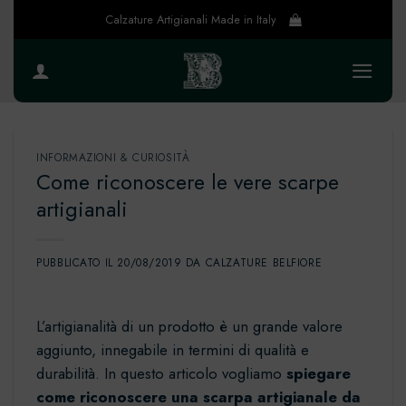
Salta
Calzature Artigianali Made in Italy
ai
contenuti
INFORMAZIONI & CURIOSITÀ
Come riconoscere le vere scarpe
artigianali
PUBBLICATO IL
20/08/2019
DA
CALZATURE BELFIORE
L’artigianalità di un prodotto è un grande valore
aggiunto, innegabile in termini di qualità e
durabilità. In questo articolo vogliamo
spiegare
come riconoscere una scarpa artigianale da