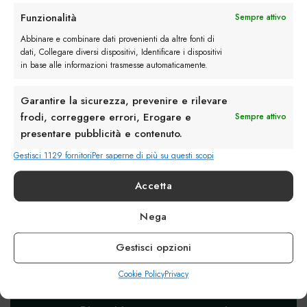
ai
segnalibri
.
Funzionalità
Sempre attivo
Shanghai: nuovi colori e
Monk Strap Affusolata: i
Abbinare e combinare dati provenienti da altre fonti di
pellami per i modelli
modelli della collezione
dati, Collegare diversi dispositivi, Identificare i dispositivi
in base alle informazioni trasmesse automaticamente.
Autunno / Inverno 2018
Autunno / Inverno 2018
2019
2019
Garantire la sicurezza, prevenire e rilevare
frodi, correggere errori, Erogare e
Sempre attivo
presentare pubblicità e contenuto.
Lascia un commento
Gestisci 1129 fornitori
Per saperne di più su questi scopi
Devi essere
connesso
per inviare un commento.
Accetta
Nega
Gestisci opzioni
Cookie Policy
Privacy