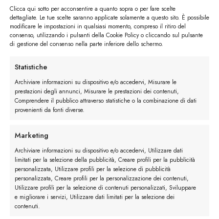
collezione di
stringate artigianali Belfiore
ed è
Clicca qui sotto per acconsentire a quanto sopra o per fare scelte
realizzato a mano in Italia da esperti artigiani.
dettagliate. Le tue scelte saranno applicate solamente a questo sito. È possibile
modificare le impostazioni in qualsiasi momento, compreso il ritiro del
consenso, utilizzando i pulsanti della Cookie Policy o cliccando sul pulsante
Scopri tutti i modelli di
calzature Derby Belfiore
di gestione del consenso nella parte inferiore dello schermo.
come derby england, derby a punta quadra e
derby full brogue e trova il modello perfetto per
Statistiche
te.
Archiviare informazioni su dispositivo e/o accedervi, Misurare le
prestazioni degli annunci, Misurare le prestazioni dei contenuti,
Comprendere il pubblico attraverso statistiche o la combinazione di dati
provenienti da fonti diverse.
Marketing
Archiviare informazioni su dispositivo e/o accedervi, Utilizzare dati
limitati per la selezione della pubblicità, Creare profili per la pubblicità
personalizzata, Utilizzare profili per la selezione di pubblicità
personalizzata, Creare profili per la personalizzazione dei contenuti,
Utilizzare profili per la selezione di contenuti personalizzati, Sviluppare
e migliorare i servizi, Utilizzare dati limitati per la selezione dei
contenuti.
Questo elemento è stato inserito in
Scarpe Classiche
. Aggiungilo