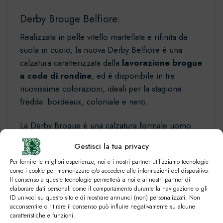
Derby Brouge Belfiore:
Realizzata in pelle vitello martellata e rifinita da
suola in cuoio, la nuova Derby Belfiore è una
calzatura caratterizzata dalla
lavorazione brogue
a coda di rondine
, ed è disponibile in tre
nuovissime colorazioni, ideali per la stagione
fredda: bordeaux, coloniale e nero.
La
Derby Brogue
è una calzatura formale uomo
perfetta per essere indossata in
occasioni formali
Gestisci la tua privacy
come quelle lavorative ma anche in occasioni di
Per fornire le migliori esperienze, noi e i nostri partner utilizziamo tecnologie
cerimonie
,
abbinandola ad uno spezzato o un
come i cookie per memorizzare e/o accedere alle informazioni del dispositivo.
gessato, ma anche nel tempo libero, in
Il consenso a queste tecnologie permetterà a noi e ai nostri partner di
abbinamento ad
outift più casual
.
elaborare dati personali come il comportamento durante la navigazione o gli
ID univoci su questo sito e di mostrare annunci (non) personalizzati. Non
acconsentire o ritirare il consenso può influire negativamente su alcune
Il nuovo modello Derby Brogue fa parte della
caratteristiche e funzioni.