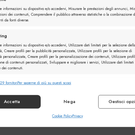
re informazioni su dispositivo e/o accedervi, Misurare le prestazioni degli annunci, Mi
zioni dei contenuti, Comprendere il pubblico attraverso statistiche o la combinazione d
ti da fonti diverse.
ing
e informazioni su dispositivo e/o accedervi, Utilizzare dati limitati per la selezione dell
à, Creare profili per la pubblicità personalizzata, Utilizzare profili per la selezione di
à personalizzata, Creare profili per la personalizzazione dei contenuti, Utilizzare profil
one di contenuti personalizzati, Sviluppare e migliorare i servizi, Utilizzare dati limitati
e dei contenuti.
29 fornitori
Per saperne di più su questi scopi
nalità
Sempr
e combinare dati provenienti da altre fonti di dati, Collegare diversi
vi, Identificare i dispositivi in base alle informazioni trasmesse automaticamente.
Accetta
Nega
Gestisci opz
ire la sicurezza, prevenire e rilevare frodi, correggere
Cookie Policy
Privacy
Sempr
, Erogare e presentare pubblicità e contenuto.