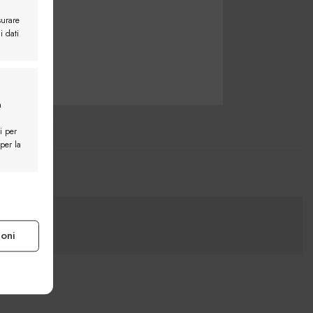
surare
i dati
a
i per
 per la
e attivo
ioni
e attivo