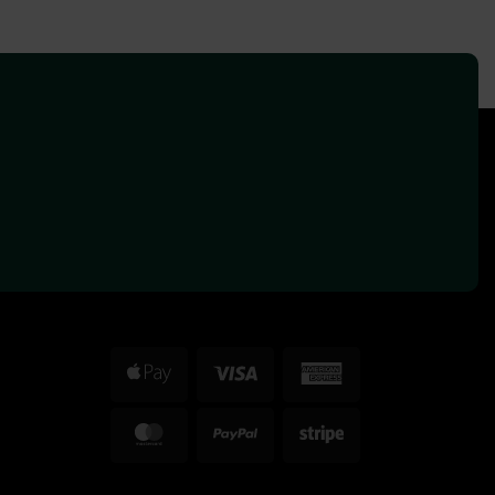
Apple
Visa
American
Pay
Express
MasterCard
PayPal
Stripe