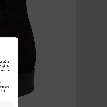
etterà a
o gli ID
consenso
no
ompreso il
 del