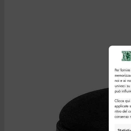
Per fornire
memorizzar
noi e ai n
univoci su
può influi
Clicca qui 
applicate 
ritiro del 
consenso n
Statist