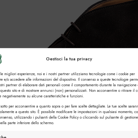
Gestisci la tua privacy
 le migliori esperienze, noi e i nostri partner utilizziamo tecnologie come i cookie per
e e/o accedere alle informazioni del dispositivo. Il consenso a queste tecnologie perm
ostri partner di elaborare dati personali come il comportamento durante la navigazione 
 questo sito e di mostrare annunci (non) personalizzati. Non acconsentire o ritirare il 
re negativamente su alcune caratteristiche e funzioni.
sotto per acconsentire a quanto sopra o per fare scelte dettagliate. Le tue scelte saran
solamente a questo sito. È possibile modificare le impostazioni in qualsiasi momento, c
consenso, utilizzando i pulsanti della Cookie Policy o cliccando sul pulsante di gestione
ella parte inferiore dello schermo.
iche