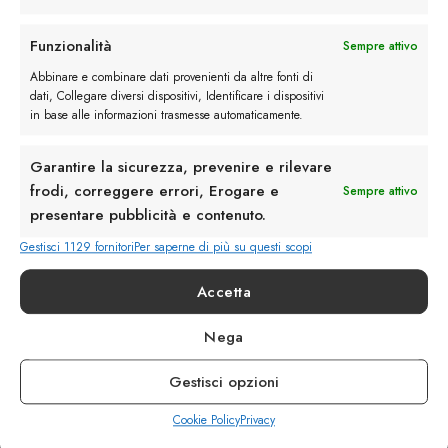
Rimani in contatto con noi
Funzionalità
Sempre attivo
Abbinare e combinare dati provenienti da altre fonti di
Servizio Clienti
dati, Collegare diversi dispositivi, Identificare i dispositivi
in base alle informazioni trasmesse automaticamente.
Garantire la sicurezza, prevenire e rilevare
frodi, correggere errori, Erogare e
Sempre attivo
presentare pubblicità e contenuto.
info@calzaturebelfiore.com
+39 02 468042
Gestisci 1129 fornitori
Per saperne di più su questi scopi
MI 20145 • Milano
Accetta
Via Belfiore 9
Nega
Termini e Condizioni
Resi e Rimborsi
Gestisci opzioni
Spedizioni
Privacy
Cookie Policy
Privacy