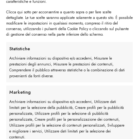
caratteristiche e funzioni.
Clicca qui sotto per acconsentire a quanto sopra o per fare scelte
dettagliate. Le tue scelte saranno applicate solamente a questo sito. È possibile
modificare le impostazioni in qualsiasi momento, compreso il ritiro del
consenso, utilizzando i pulsanti della Cookie Policy o cliccando sul pulsante
di gestione del consenso nella parte inferiore dello schermo.
I trackback sono chiusi, ma puoi
lasciare un commento
.
Statistiche
←
Precedente
Archiviare informazioni su dispositivo e/o accedervi, Misurare le
Successivo
→
prestazioni degli annunci, Misurare le prestazioni dei contenuti,
Comprendere il pubblico attraverso statistiche o la combinazione di dati
provenienti da fonti diverse.
Lascia un commento
Devi essere
connesso
per inviare un commento.
Marketing
Archiviare informazioni su dispositivo e/o accedervi, Utilizzare dati
limitati per la selezione della pubblicità, Creare profili per la pubblicità
personalizzata, Utilizzare profili per la selezione di pubblicità
personalizzata, Creare profili per la personalizzazione dei contenuti,
Utilizzare profili per la selezione di contenuti personalizzati, Sviluppare
e migliorare i servizi, Utilizzare dati limitati per la selezione dei
contenuti.