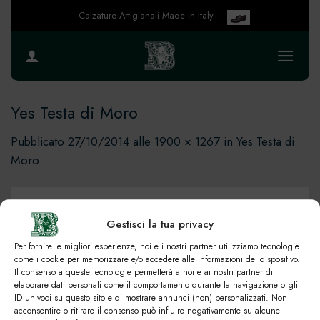
Salta
Calzature Artigianali Made in Italy
ai
contenuti
Yes Testa di Moro
Pubblicato
27/10/2014
alle
1900 × 1267
in
Yes Testa di
Moro
Gestisci la tua privacy
Per fornire le migliori esperienze, noi e i nostri partner utilizziamo tecnologie
come i cookie per memorizzare e/o accedere alle informazioni del dispositivo.
Il consenso a queste tecnologie permetterà a noi e ai nostri partner di
elaborare dati personali come il comportamento durante la navigazione o gli
ID univoci su questo sito e di mostrare annunci (non) personalizzati. Non
acconsentire o ritirare il consenso può influire negativamente su alcune