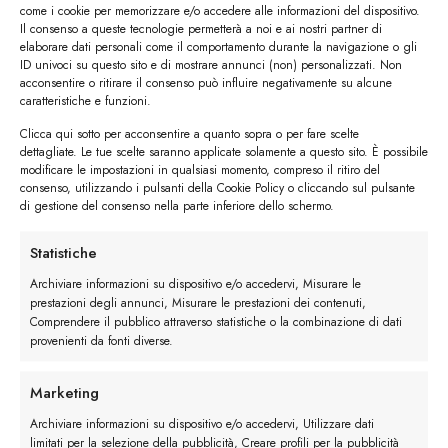
come i cookie per memorizzare e/o accedere alle informazioni del dispositivo.
Il consenso a queste tecnologie permetterà a noi e ai nostri partner di
elaborare dati personali come il comportamento durante la navigazione o gli
La Francesina Goodyear
ID univoci su questo sito e di mostrare annunci (non) personalizzati. Non
acconsentire o ritirare il consenso può influire negativamente su alcune
€
319.00
caratteristiche e funzioni.
Clicca qui sotto per acconsentire a quanto sopra o per fare scelte
La Francesina Semi Brogue
dettagliate. Le tue scelte saranno applicate solamente a questo sito. È possibile
Goodyear
modificare le impostazioni in qualsiasi momento, compreso il ritiro del
€
319.00
consenso, utilizzando i pulsanti della Cookie Policy o cliccando sul pulsante
di gestione del consenso nella parte inferiore dello schermo.
Derby Full Brogue
€
295.00
Statistiche
Archiviare informazioni su dispositivo e/o accedervi, Misurare le
Monk Strap Brogue
prestazioni degli annunci, Misurare le prestazioni dei contenuti,
Comprendere il pubblico attraverso statistiche o la combinazione di dati
€
295.00
provenienti da fonti diverse.
Minneapolis
Marketing
€
295.00
Archiviare informazioni su dispositivo e/o accedervi, Utilizzare dati
limitati per la selezione della pubblicità, Creare profili per la pubblicità