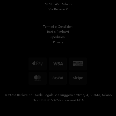
MI 20145 • Milano
Via Belfiore 9
Termini e Condizioni
Resi e Rimborsi
Spedizioni
Privacy
Apple
Visa
American
Pay
Express
MasterCard
PayPal
Stripe
© 2025 Belfiore Srl - Sede Legale Via Ruggero Settimo, 4, 20145, Milano
P.Iva 08303150968 - Powered
NSAi