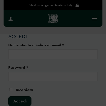
Salta
Calzature Artigianali Made in Italy
ai
contenuti
ACCEDI
Richiesto
Nome utente o indirizzo email
*
Richiesto
Password
*
Ricordami
Accedi