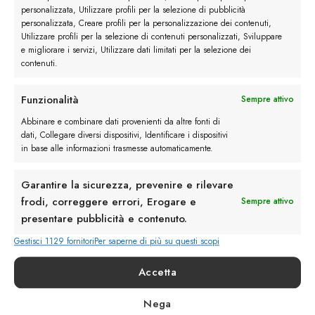
personalizzata, Utilizzare profili per la selezione di pubblicità
personalizzata, Creare profili per la personalizzazione dei contenuti,
Utilizzare profili per la selezione di contenuti personalizzati, Sviluppare
Minneapolis
e migliorare i servizi, Utilizzare dati limitati per la selezione dei
contenuti.
€
295.00
Funzionalità
Sempre attivo
Washington Pelle
€
215.00
Abbinare e combinare dati provenienti da altre fonti di
dati, Collegare diversi dispositivi, Identificare i dispositivi
in base alle informazioni trasmesse automaticamente.
Derby Camoscio
€
229.00
Garantire la sicurezza, prevenire e rilevare
frodi, correggere errori, Erogare e
Sempre attivo
Mocassino Roma England
presentare pubblicità e contenuto.
€
215.00
Gestisci 1129 fornitori
Per saperne di più su questi scopi
Accetta
Taormina
€
249.00
Nega