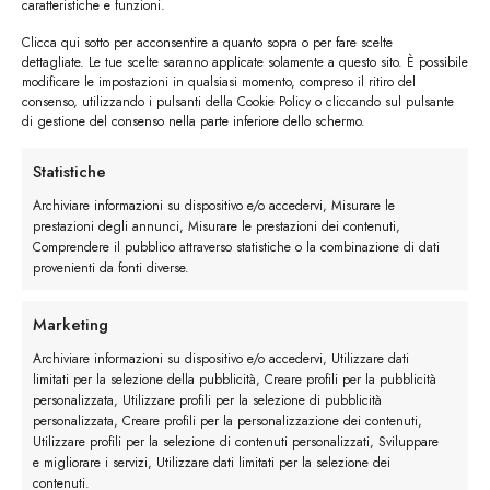
caratteristiche e funzioni.
Clicca qui sotto per acconsentire a quanto sopra o per fare scelte
dettagliate. Le tue scelte saranno applicate solamente a questo sito. È possibile
modificare le impostazioni in qualsiasi momento, compreso il ritiro del
consenso, utilizzando i pulsanti della Cookie Policy o cliccando sul pulsante
di gestione del consenso nella parte inferiore dello schermo.
I trackback sono chiusi, ma puoi
lasciare un commento
.
Statistiche
←
Precedente
Archiviare informazioni su dispositivo e/o accedervi, Misurare le
Successivo
→
prestazioni degli annunci, Misurare le prestazioni dei contenuti,
Comprendere il pubblico attraverso statistiche o la combinazione di dati
provenienti da fonti diverse.
Lascia un commento
Devi essere
connesso
per inviare un commento.
Marketing
Archiviare informazioni su dispositivo e/o accedervi, Utilizzare dati
limitati per la selezione della pubblicità, Creare profili per la pubblicità
personalizzata, Utilizzare profili per la selezione di pubblicità
personalizzata, Creare profili per la personalizzazione dei contenuti,
Utilizzare profili per la selezione di contenuti personalizzati, Sviluppare
e migliorare i servizi, Utilizzare dati limitati per la selezione dei
contenuti.