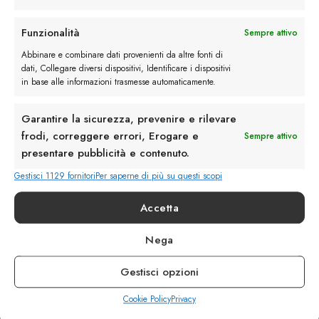
Rimani in contatto con noi
Funzionalità
Sempre attivo
Abbinare e combinare dati provenienti da altre fonti di
Servizio Clienti
dati, Collegare diversi dispositivi, Identificare i dispositivi
in base alle informazioni trasmesse automaticamente.
Garantire la sicurezza, prevenire e rilevare
frodi, correggere errori, Erogare e
Sempre attivo
presentare pubblicità e contenuto.
info@calzaturebelfiore.com
+39 02 468042
Gestisci 1129 fornitori
Per saperne di più su questi scopi
MI 20145 • Milano
Accetta
Via Belfiore 9
Nega
Termini e Condizioni
Resi e Rimborsi
Gestisci opzioni
Spedizioni
Privacy
Cookie Policy
Privacy