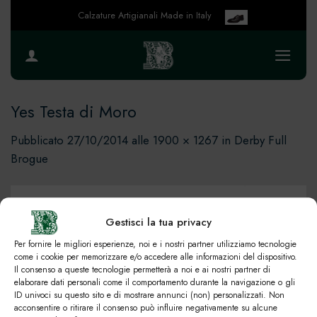
Salta
Calzature Artigianali Made in Italy
ai
contenuti
Yes Testa di Moro
Pubblicato
27/10/2014
alle
1900 × 1267
in
Derby Full
Brogue
Gestisci la tua privacy
Per fornire le migliori esperienze, noi e i nostri partner utilizziamo tecnologie
come i cookie per memorizzare e/o accedere alle informazioni del dispositivo.
Il consenso a queste tecnologie permetterà a noi e ai nostri partner di
elaborare dati personali come il comportamento durante la navigazione o gli
ID univoci su questo sito e di mostrare annunci (non) personalizzati. Non
acconsentire o ritirare il consenso può influire negativamente su alcune