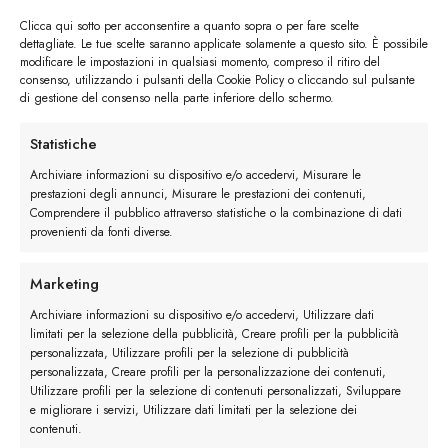
Clicca qui sotto per acconsentire a quanto sopra o per fare scelte
dettagliate. Le tue scelte saranno applicate solamente a questo sito. È possibile
modificare le impostazioni in qualsiasi momento, compreso il ritiro del
consenso, utilizzando i pulsanti della Cookie Policy o cliccando sul pulsante
di gestione del consenso nella parte inferiore dello schermo.
I trackback sono chiusi, ma puoi
lasciare un commento
.
Statistiche
←
Precedente
Archiviare informazioni su dispositivo e/o accedervi, Misurare le
prestazioni degli annunci, Misurare le prestazioni dei contenuti,
Comprendere il pubblico attraverso statistiche o la combinazione di dati
Lascia un commento
provenienti da fonti diverse.
Devi essere
connesso
per inviare un commento.
Marketing
Archiviare informazioni su dispositivo e/o accedervi, Utilizzare dati
limitati per la selezione della pubblicità, Creare profili per la pubblicità
personalizzata, Utilizzare profili per la selezione di pubblicità
personalizzata, Creare profili per la personalizzazione dei contenuti,
Utilizzare profili per la selezione di contenuti personalizzati, Sviluppare
e migliorare i servizi, Utilizzare dati limitati per la selezione dei
contenuti.