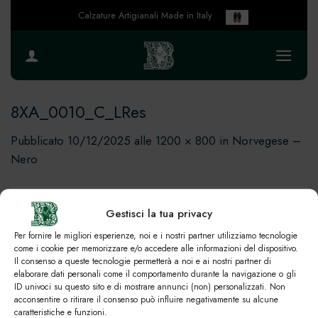
Salta
Calzature Artigianali Made in Italy
ai
contenuti
8XA_0010_C_LRes
Pubblicato
10/12/2025
alle
1200 × 800
in
Norvegese –
Nero
Gestisci la tua privacy
Per fornire le migliori esperienze, noi e i nostri partner utilizziamo tecnologie
come i cookie per memorizzare e/o accedere alle informazioni del dispositivo.
Il consenso a queste tecnologie permetterà a noi e ai nostri partner di
elaborare dati personali come il comportamento durante la navigazione o gli
ID univoci su questo sito e di mostrare annunci (non) personalizzati. Non
acconsentire o ritirare il consenso può influire negativamente su alcune
caratteristiche e funzioni.