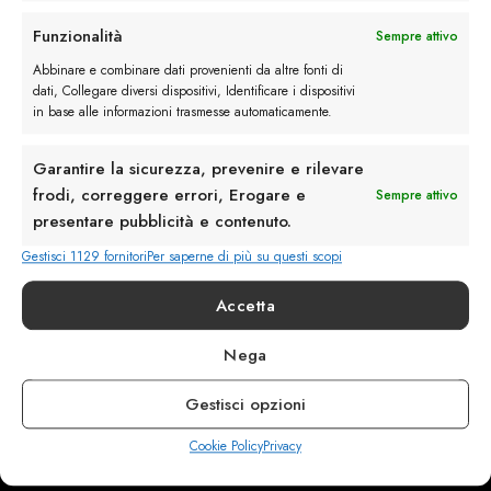
Rimani in contatto con noi
Funzionalità
Sempre attivo
Servizio Clienti
Abbinare e combinare dati provenienti da altre fonti di
dati, Collegare diversi dispositivi, Identificare i dispositivi
in base alle informazioni trasmesse automaticamente.
Garantire la sicurezza, prevenire e rilevare
frodi, correggere errori, Erogare e
Sempre attivo
info@calzaturebelfiore.com
presentare pubblicità e contenuto.
+39 02 468042
Gestisci 1129 fornitori
Per saperne di più su questi scopi
MI 20145 • Milano
Via Belfiore 9
Accetta
Nega
Termini e Condizioni
Resi e Rimborsi
Gestisci opzioni
Spedizioni
Privacy
Cookie Policy
Privacy