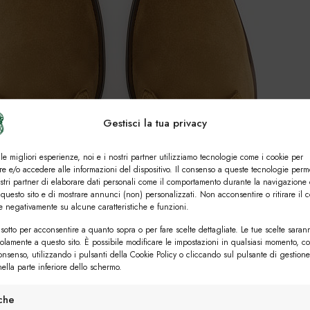
Gestisci la tua privacy
 le migliori esperienze, noi e i nostri partner utilizziamo tecnologie come i cookie per
e e/o accedere alle informazioni del dispositivo. Il consenso a queste tecnologie perm
ostri partner di elaborare dati personali come il comportamento durante la navigazione 
 questo sito e di mostrare annunci (non) personalizzati. Non acconsentire o ritirare il 
re negativamente su alcune caratteristiche e funzioni.
sotto per acconsentire a quanto sopra o per fare scelte dettagliate. Le tue scelte saran
solamente a questo sito. È possibile modificare le impostazioni in qualsiasi momento, c
consenso, utilizzando i pulsanti della Cookie Policy o cliccando sul pulsante di gestione
ella parte inferiore dello schermo.
iche