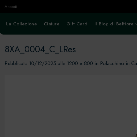
Salta
Accedi
ai
contenuti
La Collezione
Cinture
Gift Card
Il Blog di Belfiore
8XA_0004_C_LRes
Pubblicato
10/12/2025
alle
1200 × 800
in
Polacchino in C