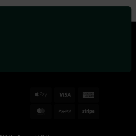
Apple
Visa
American
Pay
Express
MasterCard
PayPal
Stripe