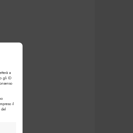
etterà a
o gli ID
consenso
no
ompreso il
 del