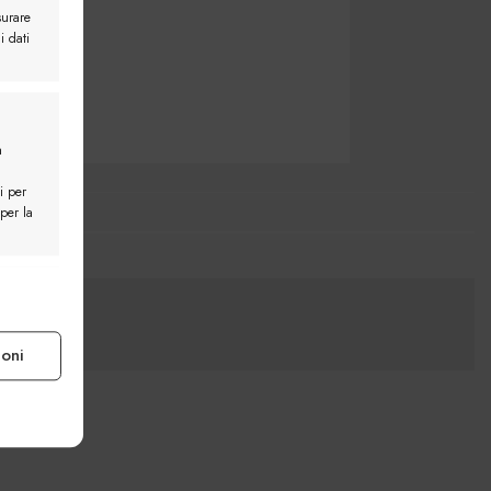
surare
i dati
a
i per
 per la
e attivo
ioni
e attivo