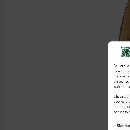
Per fornire
memorizzar
noi e ai n
univoci su
può influi
Clicca qui 
applicate 
ritiro del 
consenso n
Statist