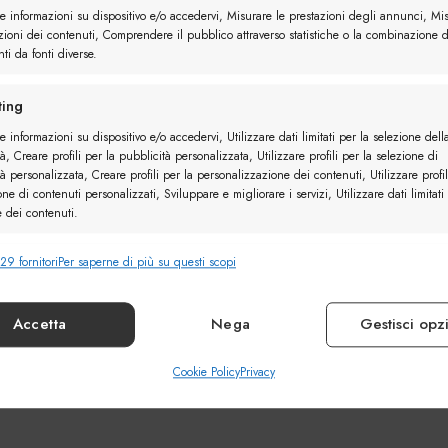
re informazioni su dispositivo e/o accedervi, Misurare le prestazioni degli annunci, Mi
zioni dei contenuti, Comprendere il pubblico attraverso statistiche o la combinazione d
ti da fonti diverse.
ing
e informazioni su dispositivo e/o accedervi, Utilizzare dati limitati per la selezione dell
à, Creare profili per la pubblicità personalizzata, Utilizzare profili per la selezione di
à personalizzata, Creare profili per la personalizzazione dei contenuti, Utilizzare profil
one di contenuti personalizzati, Sviluppare e migliorare i servizi, Utilizzare dati limitati
e dei contenuti.
29 fornitori
Per saperne di più su questi scopi
nalità
Sempr
e combinare dati provenienti da altre fonti di dati, Collegare diversi
vi, Identificare i dispositivi in base alle informazioni trasmesse automaticamente.
Accetta
Nega
Gestisci opz
ire la sicurezza, prevenire e rilevare frodi, correggere
Cookie Policy
Privacy
Sempr
, Erogare e presentare pubblicità e contenuto.