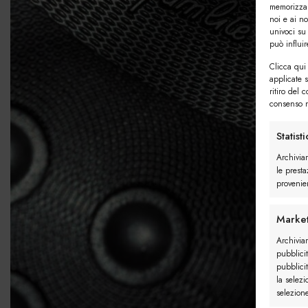
memorizzar
noi e ai n
univoci su
può influi
Clicca qui 
applicate 
ritiro del 
consenso n
Statist
Archivia
le presta
provenien
Market
Archiviar
pubblicit
pubblicit
la selezi
selezion