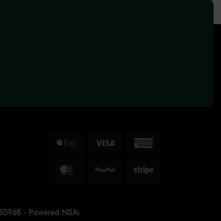
Apple
Visa
American
Pay
Express
MasterCard
PayPal
Stripe
3150968 - Powered
NSAi