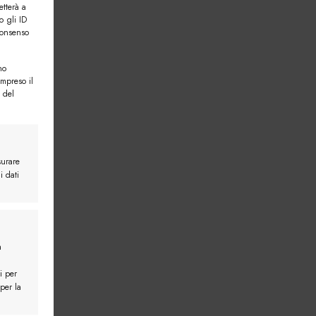
etterà a
o gli ID
consenso
no
ompreso il
 del
surare
i dati
a
i per
 per la