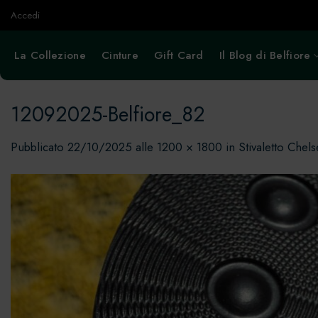
Salta
Accedi
ai
contenuti
La Collezione
Cinture
Gift Card
Il Blog di Belfiore
12092025-Belfiore_82
Pubblicato
22/10/2025
alle
1200 × 1800
in
Stivaletto Che