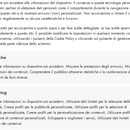
e e/o accedere alle informazioni del dispositivo. Il consenso a queste tecnologie perm
ostri partner di elaborare dati personali come il comportamento durante la navigazione 
 questo sito e di mostrare annunci (non) personalizzati. Non acconsentire o ritirare il 
re negativamente su alcune caratteristiche e funzioni.
sotto per acconsentire a quanto sopra o per fare scelte dettagliate. Le tue scelte saran
solamente a questo sito. È possibile modificare le impostazioni in qualsiasi momento, c
consenso, utilizzando i pulsanti della Cookie Policy o cliccando sul pulsante di gestione
ella parte inferiore dello schermo.
iche
re informazioni su dispositivo e/o accedervi, Misurare le prestazioni degli annunci, Mi
zioni dei contenuti, Comprendere il pubblico attraverso statistiche o la combinazione d
ti da fonti diverse.
ing
e informazioni su dispositivo e/o accedervi, Utilizzare dati limitati per la selezione dell
à, Creare profili per la pubblicità personalizzata, Utilizzare profili per la selezione di
à personalizzata, Creare profili per la personalizzazione dei contenuti, Utilizzare profil
one di contenuti personalizzati, Sviluppare e migliorare i servizi, Utilizzare dati limitati
e dei contenuti.