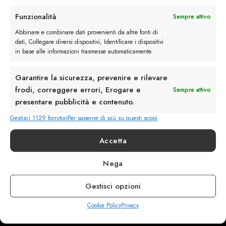
Rimani in contatto con noi
Funzionalità
Sempre attivo
Servizio Clienti
Abbinare e combinare dati provenienti da altre fonti di
dati, Collegare diversi dispositivi, Identificare i dispositivi
in base alle informazioni trasmesse automaticamente.
Garantire la sicurezza, prevenire e rilevare
frodi, correggere errori, Erogare e
Sempre attivo
info@calzaturebelfiore.com
presentare pubblicità e contenuto.
+39 02 468042
Gestisci 1129 fornitori
Per saperne di più su questi scopi
MI 20145 • Milano
Via Belfiore 9
Accetta
Nega
Termini e Condizioni
Resi e Rimborsi
Gestisci opzioni
Spedizioni
Privacy
Cookie Policy
Privacy