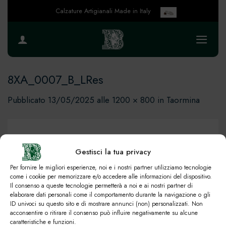
Salta
Calzature Artigianali Made in Italy
ai
contenuti
8XA_0007_B_LRes
Pubblicato
13/05/2025
alle
1200 × 800
in
Taormina
Gestisci la tua privacy
Per fornire le migliori esperienze, noi e i nostri partner utilizziamo tecnologie
come i cookie per memorizzare e/o accedere alle informazioni del dispositivo.
Il consenso a queste tecnologie permetterà a noi e ai nostri partner di
elaborare dati personali come il comportamento durante la navigazione o gli
ID univoci su questo sito e di mostrare annunci (non) personalizzati. Non
acconsentire o ritirare il consenso può influire negativamente su alcune
caratteristiche e funzioni.