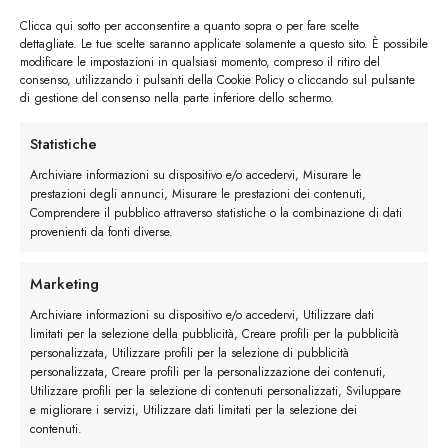
Clicca qui sotto per acconsentire a quanto sopra o per fare scelte
dettagliate. Le tue scelte saranno applicate solamente a questo sito. È possibile
modificare le impostazioni in qualsiasi momento, compreso il ritiro del
consenso, utilizzando i pulsanti della Cookie Policy o cliccando sul pulsante
di gestione del consenso nella parte inferiore dello schermo.
I trackback sono chiusi, ma puoi
lasciare un commento
.
←
Precedente
Statistiche
Successivo
→
Archiviare informazioni su dispositivo e/o accedervi, Misurare le
prestazioni degli annunci, Misurare le prestazioni dei contenuti,
Comprendere il pubblico attraverso statistiche o la combinazione di dati
Lascia un commento
provenienti da fonti diverse.
Devi essere
connesso
per inviare un commento.
Marketing
Archiviare informazioni su dispositivo e/o accedervi, Utilizzare dati
limitati per la selezione della pubblicità, Creare profili per la pubblicità
personalizzata, Utilizzare profili per la selezione di pubblicità
personalizzata, Creare profili per la personalizzazione dei contenuti,
Utilizzare profili per la selezione di contenuti personalizzati, Sviluppare
e migliorare i servizi, Utilizzare dati limitati per la selezione dei
contenuti.