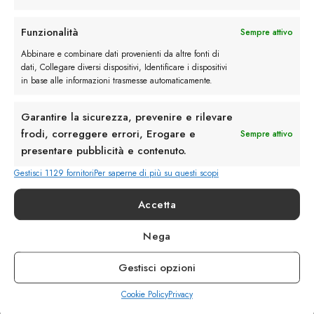
Rimani in contatto con noi
Funzionalità
Sempre attivo
Abbinare e combinare dati provenienti da altre fonti di
Servizio Clienti
dati, Collegare diversi dispositivi, Identificare i dispositivi
in base alle informazioni trasmesse automaticamente.
Garantire la sicurezza, prevenire e rilevare
frodi, correggere errori, Erogare e
Sempre attivo
presentare pubblicità e contenuto.
info@calzaturebelfiore.com
+39 02 468042
Gestisci 1129 fornitori
Per saperne di più su questi scopi
MI 20145 • Milano
Accetta
Via Belfiore 9
Nega
Termini e Condizioni
Resi e Rimborsi
Gestisci opzioni
Spedizioni
Privacy
Cookie Policy
Privacy