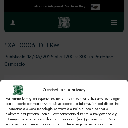
Salta
Calzature Artigianali Made in Italy
ai
contenuti
8XA_0006_D_LRes
Pubblicato
13/05/2025
alle
1200 × 800
in
Portofino
Camoscio
Gestisci la tua privacy
Per fornire le migliori esperienze, noi e i nostri partner utilizziamo tecnologie
come i cookie per memorizzare e/o accedere alle informazioni del dispositivo.
Il consenso a queste tecnologie permetterà a noi e ai nostri partner di
elaborare dati personali come il comportamento durante la navigazione o gli
ID univoci su questo sito e di mostrare annunci (non) personalizzati. Non
acconsentire o ritirare il consenso può influire negativamente su alcune