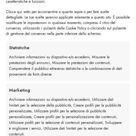
caratteristiche e funzioni.
Clicca qui sotto per acconsentire a quanto sopra o per fare scelte
dettagliate. Le tue scelte saranno applicate solamente a questo sito. È possibile
modificare le impostazioni in qualsiasi momento, compreso il ritiro del
consenso, utilizzando i pulsanti della Cookie Policy o cliccando sul pulsante
di gestione del consenso nella parte inferiore dello schermo.
I trackback sono chiusi, ma puoi
lasciare un commento
.
Statistiche
←
Precedente
Archiviare informazioni su dispositivo e/o accedervi, Misurare le
Successivo
→
prestazioni degli annunci, Misurare le prestazioni dei contenuti,
Comprendere il pubblico attraverso statistiche o la combinazione di dati
provenienti da fonti diverse.
Lascia un commento
Devi essere
connesso
per inviare un commento.
Marketing
Archiviare informazioni su dispositivo e/o accedervi, Utilizzare dati
limitati per la selezione della pubblicità, Creare profili per la pubblicità
personalizzata, Utilizzare profili per la selezione di pubblicità
personalizzata, Creare profili per la personalizzazione dei contenuti,
Utilizzare profili per la selezione di contenuti personalizzati, Sviluppare
e migliorare i servizi, Utilizzare dati limitati per la selezione dei
contenuti.