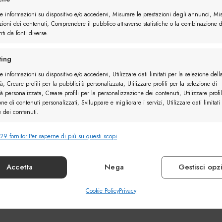
re informazioni su dispositivo e/o accedervi, Misurare le prestazioni degli annunci, Mi
zioni dei contenuti, Comprendere il pubblico attraverso statistiche o la combinazione d
ti da fonti diverse.
ing
e informazioni su dispositivo e/o accedervi, Utilizzare dati limitati per la selezione dell
à, Creare profili per la pubblicità personalizzata, Utilizzare profili per la selezione di
à personalizzata, Creare profili per la personalizzazione dei contenuti, Utilizzare profil
one di contenuti personalizzati, Sviluppare e migliorare i servizi, Utilizzare dati limitati
e dei contenuti.
29 fornitori
Per saperne di più su questi scopi
nalità
Sempr
e combinare dati provenienti da altre fonti di dati, Collegare diversi
vi, Identificare i dispositivi in base alle informazioni trasmesse automaticamente.
Accetta
Nega
Gestisci opz
ire la sicurezza, prevenire e rilevare frodi, correggere
Cookie Policy
Privacy
Sempr
, Erogare e presentare pubblicità e contenuto.