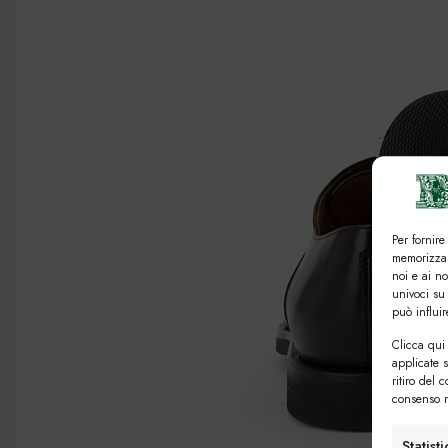
Per fornire
memorizzar
noi e ai n
univoci su
può influi
Clicca qui 
applicate 
ritiro del 
consenso n
Statist