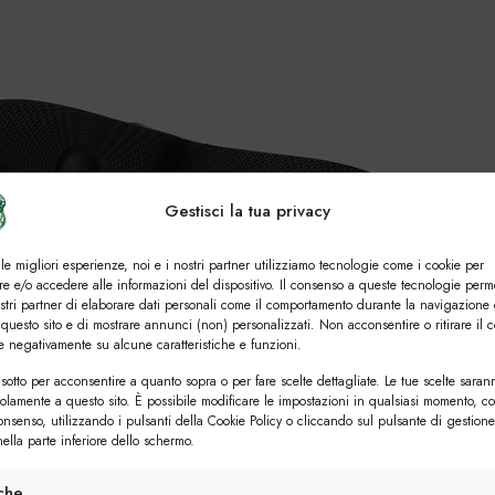
Gestisci la tua privacy
 le migliori esperienze, noi e i nostri partner utilizziamo tecnologie come i cookie per
e e/o accedere alle informazioni del dispositivo. Il consenso a queste tecnologie perm
ostri partner di elaborare dati personali come il comportamento durante la navigazione 
 questo sito e di mostrare annunci (non) personalizzati. Non acconsentire o ritirare il 
re negativamente su alcune caratteristiche e funzioni.
sotto per acconsentire a quanto sopra o per fare scelte dettagliate. Le tue scelte saran
solamente a questo sito. È possibile modificare le impostazioni in qualsiasi momento, c
consenso, utilizzando i pulsanti della Cookie Policy o cliccando sul pulsante di gestione
ella parte inferiore dello schermo.
iche