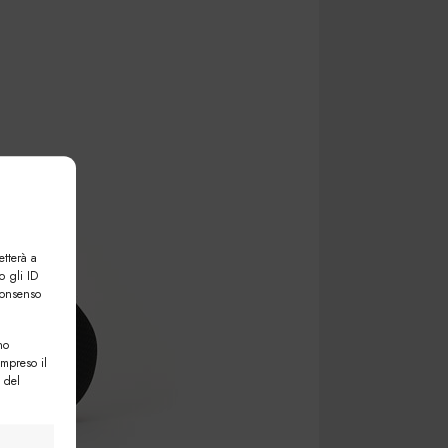
etterà a
o gli ID
consenso
no
ompreso il
 del