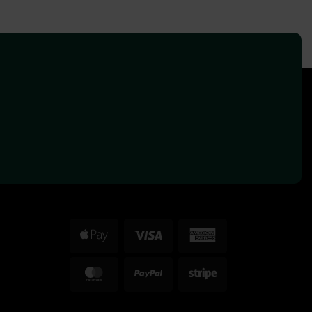
Apple
Visa
American
Pay
Express
MasterCard
PayPal
Stripe