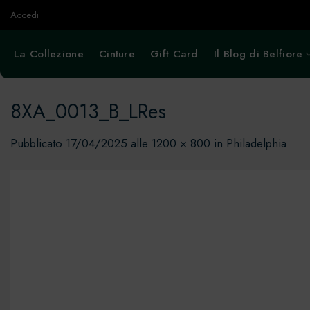
Salta
Accedi
ai
contenuti
La Collezione
Cinture
Gift Card
Il Blog di Belfiore
8XA_0013_B_LRes
Pubblicato
17/04/2025
alle
1200 × 800
in
Philadelphia