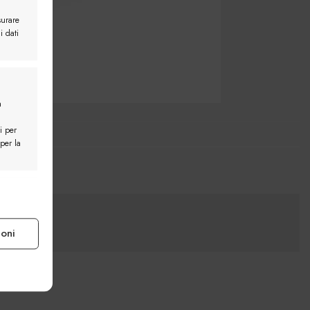
surare
i dati
a
i per
 per la
e attivo
ioni
e attivo