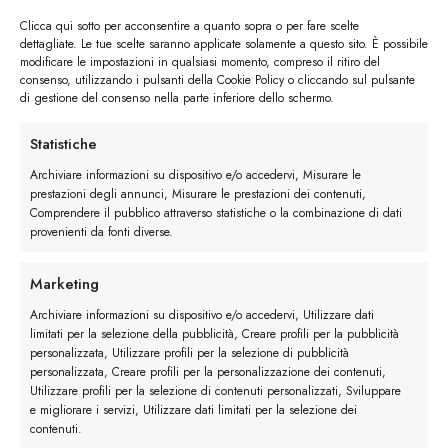
Clicca qui sotto per acconsentire a quanto sopra o per fare scelte
dettagliate. Le tue scelte saranno applicate solamente a questo sito. È possibile
modificare le impostazioni in qualsiasi momento, compreso il ritiro del
consenso, utilizzando i pulsanti della Cookie Policy o cliccando sul pulsante
di gestione del consenso nella parte inferiore dello schermo.
I trackback sono chiusi, ma puoi
lasciare un commento
.
←
Precedente
Statistiche
Successivo
→
Archiviare informazioni su dispositivo e/o accedervi, Misurare le
prestazioni degli annunci, Misurare le prestazioni dei contenuti,
Comprendere il pubblico attraverso statistiche o la combinazione di dati
Lascia un commento
provenienti da fonti diverse.
Devi essere
connesso
per inviare un commento.
Marketing
Archiviare informazioni su dispositivo e/o accedervi, Utilizzare dati
limitati per la selezione della pubblicità, Creare profili per la pubblicità
personalizzata, Utilizzare profili per la selezione di pubblicità
personalizzata, Creare profili per la personalizzazione dei contenuti,
Utilizzare profili per la selezione di contenuti personalizzati, Sviluppare
e migliorare i servizi, Utilizzare dati limitati per la selezione dei
contenuti.