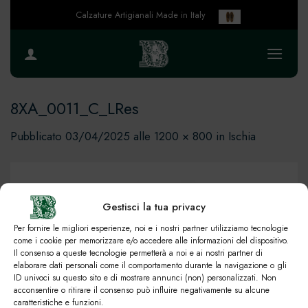
Salta
Calzature Artigianali Made in Italy
ai
contenuti
8XA_0011_C_LRes
Pubblicato
03/04/2025
alle
1200 × 800
in
Ischia
Gestisci la tua privacy
Per fornire le migliori esperienze, noi e i nostri partner utilizziamo tecnologie
come i cookie per memorizzare e/o accedere alle informazioni del dispositivo.
Il consenso a queste tecnologie permetterà a noi e ai nostri partner di
elaborare dati personali come il comportamento durante la navigazione o gli
ID univoci su questo sito e di mostrare annunci (non) personalizzati. Non
acconsentire o ritirare il consenso può influire negativamente su alcune
caratteristiche e funzioni.