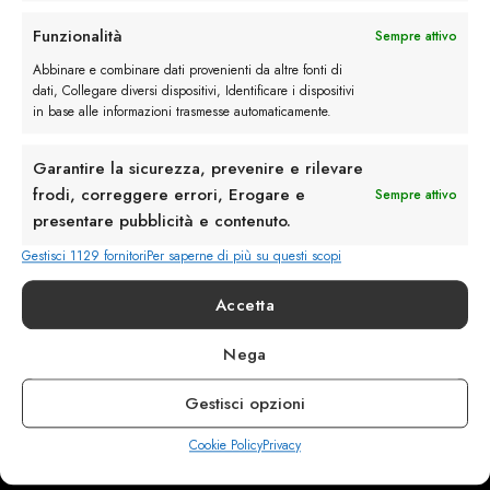
Rimani in contatto con noi
Funzionalità
Sempre attivo
Servizio Clienti
Abbinare e combinare dati provenienti da altre fonti di
dati, Collegare diversi dispositivi, Identificare i dispositivi
in base alle informazioni trasmesse automaticamente.
Garantire la sicurezza, prevenire e rilevare
frodi, correggere errori, Erogare e
Sempre attivo
info@calzaturebelfiore.com
presentare pubblicità e contenuto.
+39 02 468042
Gestisci 1129 fornitori
Per saperne di più su questi scopi
MI 20145 • Milano
Via Belfiore 9
Accetta
Nega
Termini e Condizioni
Resi e Rimborsi
Gestisci opzioni
Spedizioni
Privacy
Cookie Policy
Privacy