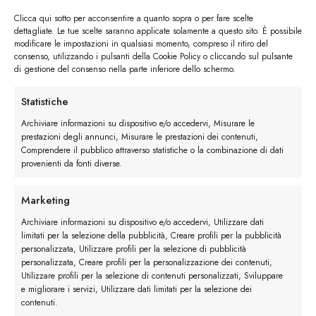
Clicca qui sotto per acconsentire a quanto sopra o per fare scelte
dettagliate. Le tue scelte saranno applicate solamente a questo sito. È possibile
modificare le impostazioni in qualsiasi momento, compreso il ritiro del
consenso, utilizzando i pulsanti della Cookie Policy o cliccando sul pulsante
di gestione del consenso nella parte inferiore dello schermo.
I trackback sono chiusi, ma puoi
lasciare un commento
.
←
Precedente
Statistiche
Successivo
→
Archiviare informazioni su dispositivo e/o accedervi, Misurare le
prestazioni degli annunci, Misurare le prestazioni dei contenuti,
Comprendere il pubblico attraverso statistiche o la combinazione di dati
Lascia un commento
provenienti da fonti diverse.
Devi essere
connesso
per inviare un commento.
Marketing
Archiviare informazioni su dispositivo e/o accedervi, Utilizzare dati
limitati per la selezione della pubblicità, Creare profili per la pubblicità
personalizzata, Utilizzare profili per la selezione di pubblicità
personalizzata, Creare profili per la personalizzazione dei contenuti,
Utilizzare profili per la selezione di contenuti personalizzati, Sviluppare
e migliorare i servizi, Utilizzare dati limitati per la selezione dei
contenuti.