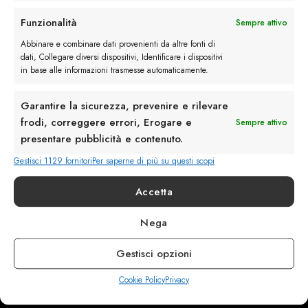
Rimani in contatto con noi
Funzionalità
Sempre attivo
Servizio Clienti
Abbinare e combinare dati provenienti da altre fonti di
dati, Collegare diversi dispositivi, Identificare i dispositivi
in base alle informazioni trasmesse automaticamente.
Garantire la sicurezza, prevenire e rilevare
frodi, correggere errori, Erogare e
Sempre attivo
info@calzaturebelfiore.com
presentare pubblicità e contenuto.
+39 02 468042
Gestisci 1129 fornitori
Per saperne di più su questi scopi
MI 20145 • Milano
Via Belfiore 9
Accetta
Nega
Termini e Condizioni
Resi e Rimborsi
Gestisci opzioni
Spedizioni
Privacy
Cookie Policy
Privacy