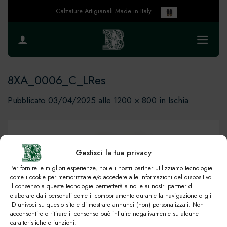
Salta
Calzature Artigianali Made in Italy
ai
contenuti
8XA_0006_C_LRes
Pubblicato
03/04/2025
alle
1200 × 800
in
Ischia
Gestisci la tua privacy
Per fornire le migliori esperienze, noi e i nostri partner utilizziamo tecnologie
come i cookie per memorizzare e/o accedere alle informazioni del dispositivo.
Il consenso a queste tecnologie permetterà a noi e ai nostri partner di
elaborare dati personali come il comportamento durante la navigazione o gli
ID univoci su questo sito e di mostrare annunci (non) personalizzati. Non
acconsentire o ritirare il consenso può influire negativamente su alcune
caratteristiche e funzioni.