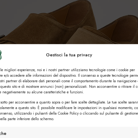
Gestisci la tua privacy
 le migliori esperienze, noi e i nostri partner utilizziamo tecnologie come i cookie per
e e/o accedere alle informazioni del dispositivo. Il consenso a queste tecnologie perm
ostri partner di elaborare dati personali come il comportamento durante la navigazione 
 questo sito e di mostrare annunci (non) personalizzati. Non acconsentire o ritirare il 
re negativamente su alcune caratteristiche e funzioni.
sotto per acconsentire a quanto sopra o per fare scelte dettagliate. Le tue scelte saran
solamente a questo sito. È possibile modificare le impostazioni in qualsiasi momento, c
consenso, utilizzando i pulsanti della Cookie Policy o cliccando sul pulsante di gestione
ella parte inferiore dello schermo.
iche