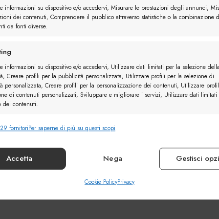
re informazioni su dispositivo e/o accedervi, Misurare le prestazioni degli annunci, Mi
zioni dei contenuti, Comprendere il pubblico attraverso statistiche o la combinazione d
ti da fonti diverse.
ing
e informazioni su dispositivo e/o accedervi, Utilizzare dati limitati per la selezione dell
à, Creare profili per la pubblicità personalizzata, Utilizzare profili per la selezione di
à personalizzata, Creare profili per la personalizzazione dei contenuti, Utilizzare profil
one di contenuti personalizzati, Sviluppare e migliorare i servizi, Utilizzare dati limitati
e dei contenuti.
29 fornitori
Per saperne di più su questi scopi
nalità
Sempr
e combinare dati provenienti da altre fonti di dati, Collegare diversi
vi, Identificare i dispositivi in base alle informazioni trasmesse automaticamente.
Accetta
Nega
Gestisci opz
ire la sicurezza, prevenire e rilevare frodi, correggere
Cookie Policy
Privacy
Sempr
, Erogare e presentare pubblicità e contenuto.