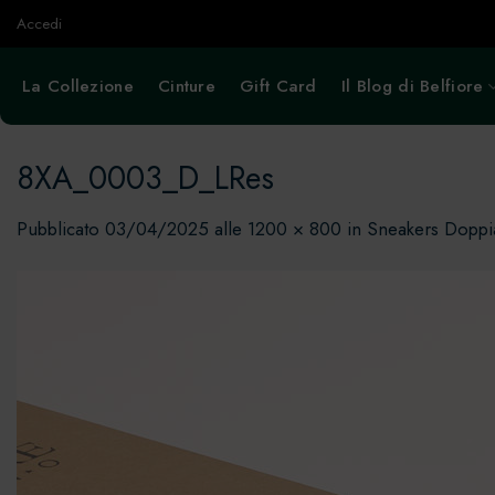
Salta
Accedi
ai
contenuti
La Collezione
Cinture
Gift Card
Il Blog di Belfiore
8XA_0003_D_LRes
Pubblicato
03/04/2025
alle
1200 × 800
in
Sneakers Doppia