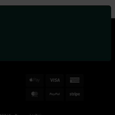
Apple
Visa
American
Pay
Express
MasterCard
PayPal
Stripe