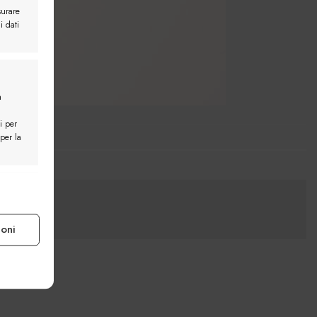
surare
i dati
a
i per
 per la
e attivo
ioni
e attivo