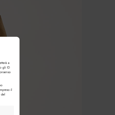
etterà a
o gli ID
consenso
no
ompreso il
 del