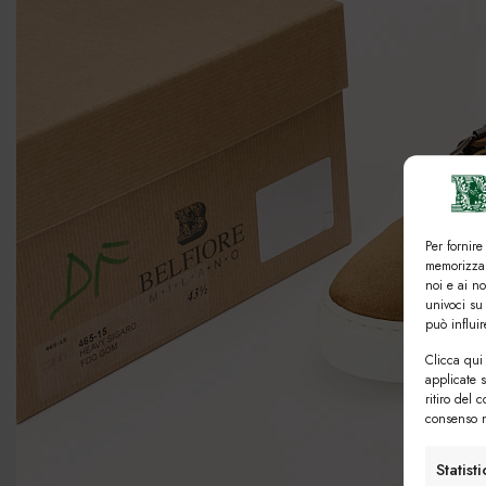
Per fornire
memorizzar
noi e ai n
univoci su
può influi
Clicca qui 
applicate 
ritiro del 
consenso n
Statist