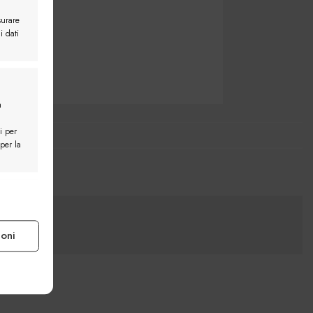
surare
i dati
a
i per
 per la
e attivo
ioni
e attivo