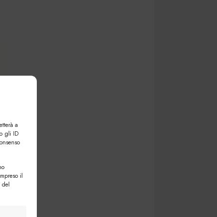
etterà a
o gli ID
consenso
no
ompreso il
 del