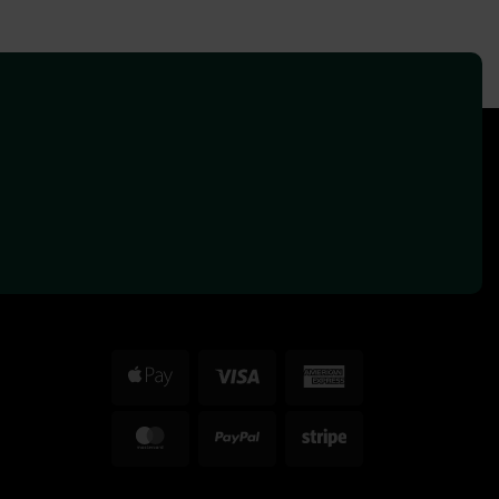
Apple
Visa
American
Pay
Express
MasterCard
PayPal
Stripe