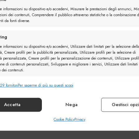
re informazioni su dispositivo e/o accedervi, Misurare le prestazioni degli annunci, Mi
zioni dei contenuti, Comprendere il pubblico attraverso statistiche o la combinazione d
ti da fonti diverse.
ing
e informazioni su dispositivo e/o accedervi, Utilizzare dati limitati per la selezione dell
à, Creare profili per la pubblicità personalizzata, Utilizzare profili per la selezione di
à personalizzata, Creare profili per la personalizzazione dei contenuti, Utilizzare profil
one di contenuti personalizzati, Sviluppare e migliorare i servizi, Utilizzare dati limitati
e dei contenuti.
29 fornitori
Per saperne di più su questi scopi
nalità
Sempr
e combinare dati provenienti da altre fonti di dati, Collegare diversi
vi, Identificare i dispositivi in base alle informazioni trasmesse automaticamente.
Accetta
Nega
Gestisci opz
ire la sicurezza, prevenire e rilevare frodi, correggere
Cookie Policy
Privacy
Sempr
, Erogare e presentare pubblicità e contenuto.