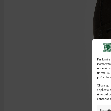
Per fornire
memorizzar
noi e ai n
univoci su
può influi
Clicca qui 
applicate 
ritiro del 
consenso n
Statist