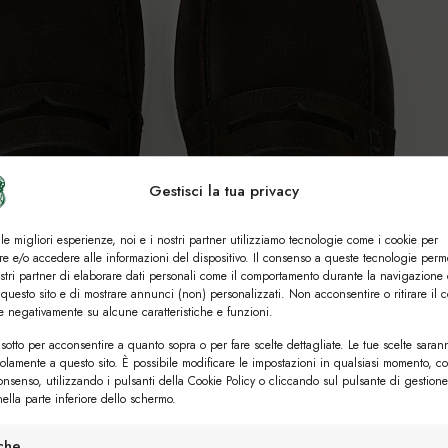
Gestisci la tua privacy
 le migliori esperienze, noi e i nostri partner utilizziamo tecnologie come i cookie per
e e/o accedere alle informazioni del dispositivo. Il consenso a queste tecnologie perm
ostri partner di elaborare dati personali come il comportamento durante la navigazione 
 questo sito e di mostrare annunci (non) personalizzati. Non acconsentire o ritirare il 
re negativamente su alcune caratteristiche e funzioni.
sotto per acconsentire a quanto sopra o per fare scelte dettagliate. Le tue scelte saran
solamente a questo sito. È possibile modificare le impostazioni in qualsiasi momento, c
consenso, utilizzando i pulsanti della Cookie Policy o cliccando sul pulsante di gestione
ella parte inferiore dello schermo.
iche