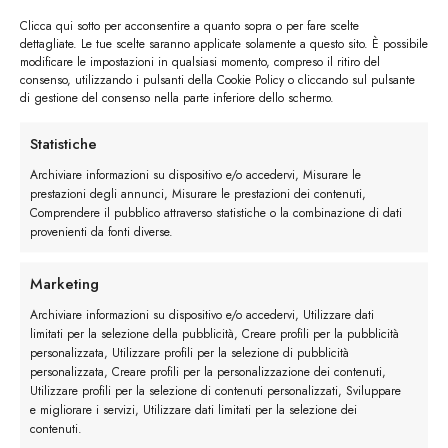
Clicca qui sotto per acconsentire a quanto sopra o per fare scelte
dettagliate. Le tue scelte saranno applicate solamente a questo sito. È possibile
modificare le impostazioni in qualsiasi momento, compreso il ritiro del
consenso, utilizzando i pulsanti della Cookie Policy o cliccando sul pulsante
di gestione del consenso nella parte inferiore dello schermo.
I trackback sono chiusi, ma puoi
lasciare un commento
.
Statistiche
Successivo
→
Archiviare informazioni su dispositivo e/o accedervi, Misurare le
prestazioni degli annunci, Misurare le prestazioni dei contenuti,
Comprendere il pubblico attraverso statistiche o la combinazione di dati
Lascia un commento
provenienti da fonti diverse.
Devi essere
connesso
per inviare un commento.
Marketing
Archiviare informazioni su dispositivo e/o accedervi, Utilizzare dati
limitati per la selezione della pubblicità, Creare profili per la pubblicità
personalizzata, Utilizzare profili per la selezione di pubblicità
personalizzata, Creare profili per la personalizzazione dei contenuti,
Utilizzare profili per la selezione di contenuti personalizzati, Sviluppare
e migliorare i servizi, Utilizzare dati limitati per la selezione dei
contenuti.