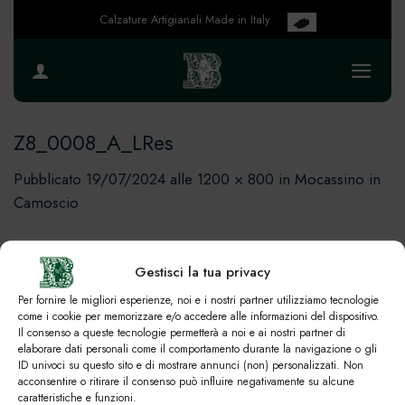
Salta
Calzature Artigianali Made in Italy
ai
contenuti
Z8_0008_A_LRes
Pubblicato
19/07/2024
alle
1200 × 800
in
Mocassino in
Camoscio
Gestisci la tua privacy
Per fornire le migliori esperienze, noi e i nostri partner utilizziamo tecnologie
come i cookie per memorizzare e/o accedere alle informazioni del dispositivo.
Il consenso a queste tecnologie permetterà a noi e ai nostri partner di
elaborare dati personali come il comportamento durante la navigazione o gli
ID univoci su questo sito e di mostrare annunci (non) personalizzati. Non
acconsentire o ritirare il consenso può influire negativamente su alcune
caratteristiche e funzioni.