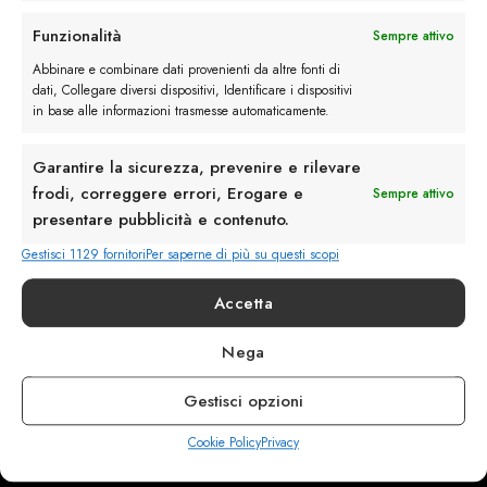
Rimani in contatto con noi
Funzionalità
Sempre attivo
Servizio Clienti
Abbinare e combinare dati provenienti da altre fonti di
dati, Collegare diversi dispositivi, Identificare i dispositivi
in base alle informazioni trasmesse automaticamente.
Garantire la sicurezza, prevenire e rilevare
frodi, correggere errori, Erogare e
Sempre attivo
info@calzaturebelfiore.com
presentare pubblicità e contenuto.
+39 02 468042
Gestisci 1129 fornitori
Per saperne di più su questi scopi
MI 20145 • Milano
Via Belfiore 9
Accetta
Nega
Termini e Condizioni
Resi e Rimborsi
Gestisci opzioni
Spedizioni
Privacy
Cookie Policy
Privacy