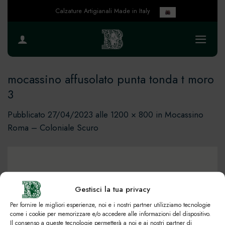
Salta
Calzature Artigianali Made in Italy
ai
contenuti
mocassino affusolato punta tonda t moro
3
Pubblicato
27/04/2023
alle
1200 × 800
in
Mocassino
Roma – Coloniale Scuro
Gestisci la tua privacy
Per fornire le migliori esperienze, noi e i nostri partner utilizziamo tecnologie
come i cookie per memorizzare e/o accedere alle informazioni del dispositivo.
Il consenso a queste tecnologie permetterà a noi e ai nostri partner di