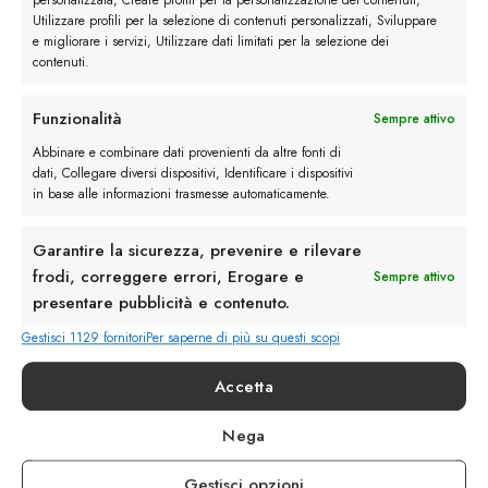
personalizzata, Creare profili per la personalizzazione dei contenuti,
Utilizzare profili per la selezione di contenuti personalizzati, Sviluppare
e migliorare i servizi, Utilizzare dati limitati per la selezione dei
contenuti.
Funzionalità
Sempre attivo
Abbinare e combinare dati provenienti da altre fonti di
dati, Collegare diversi dispositivi, Identificare i dispositivi
Rimani in contatto con noi
in base alle informazioni trasmesse automaticamente.
Servizio Clienti
Garantire la sicurezza, prevenire e rilevare
frodi, correggere errori, Erogare e
Sempre attivo
presentare pubblicità e contenuto.
Gestisci 1129 fornitori
Per saperne di più su questi scopi
info@calzaturebelfiore.com
Accetta
+39 02 468042
MI 20145 • Milano
Nega
Via Belfiore 9
Gestisci opzioni