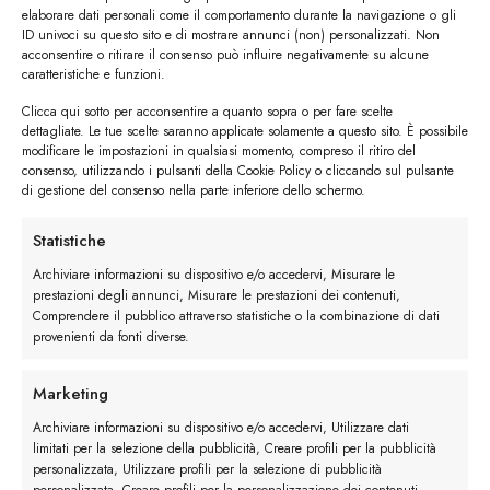
elaborare dati personali come il comportamento durante la navigazione o gli
ID univoci su questo sito e di mostrare annunci (non) personalizzati. Non
acconsentire o ritirare il consenso può influire negativamente su alcune
caratteristiche e funzioni.
Clicca qui sotto per acconsentire a quanto sopra o per fare scelte
dettagliate. Le tue scelte saranno applicate solamente a questo sito. È possibile
#image_title
modificare le impostazioni in qualsiasi momento, compreso il ritiro del
consenso, utilizzando i pulsanti della Cookie Policy o cliccando sul pulsante
di gestione del consenso nella parte inferiore dello schermo.
#image_title
Statistiche
Archiviare informazioni su dispositivo e/o accedervi, Misurare le
I trackback sono chiusi, ma puoi
lasciare un commento
.
prestazioni degli annunci, Misurare le prestazioni dei contenuti,
Comprendere il pubblico attraverso statistiche o la combinazione di dati
←
Precedente
provenienti da fonti diverse.
Successivo
→
Marketing
Lascia un commento
Archiviare informazioni su dispositivo e/o accedervi, Utilizzare dati
limitati per la selezione della pubblicità, Creare profili per la pubblicità
Devi essere
connesso
per inviare un commento.
personalizzata, Utilizzare profili per la selezione di pubblicità