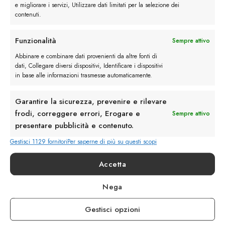
e migliorare i servizi, Utilizzare dati limitati per la selezione dei
contenuti.
Funzionalità
Sempre attivo
Rimani in contatto con noi
Abbinare e combinare dati provenienti da altre fonti di
dati, Collegare diversi dispositivi, Identificare i dispositivi
in base alle informazioni trasmesse automaticamente.
Servizio Clienti
Garantire la sicurezza, prevenire e rilevare
frodi, correggere errori, Erogare e
Sempre attivo
presentare pubblicità e contenuto.
Gestisci 1129 fornitori
Per saperne di più su questi scopi
info@calzaturebelfiore.com
+39 02 468042
Accetta
MI 20145 • Milano
Via Belfiore 9
Nega
Gestisci opzioni
Termini e Condizioni