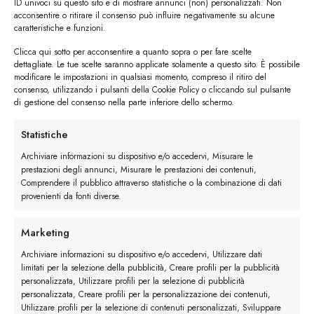
ID univoci su questo sito e di mostrare annunci (non) personalizzati. Non
acconsentire o ritirare il consenso può influire negativamente su alcune
caratteristiche e funzioni.
Clicca qui sotto per acconsentire a quanto sopra o per fare scelte
#image_title
dettagliate. Le tue scelte saranno applicate solamente a questo sito. È possibile
modificare le impostazioni in qualsiasi momento, compreso il ritiro del
#image_title
consenso, utilizzando i pulsanti della Cookie Policy o cliccando sul pulsante
di gestione del consenso nella parte inferiore dello schermo.
Statistiche
I trackback sono chiusi, ma puoi
lasciare un commento
.
Archiviare informazioni su dispositivo e/o accedervi, Misurare le
←
Precedente
prestazioni degli annunci, Misurare le prestazioni dei contenuti,
Comprendere il pubblico attraverso statistiche o la combinazione di dati
Successivo
→
provenienti da fonti diverse.
Lascia un commento
Marketing
Devi essere
connesso
per inviare un commento.
Archiviare informazioni su dispositivo e/o accedervi, Utilizzare dati
limitati per la selezione della pubblicità, Creare profili per la pubblicità
personalizzata, Utilizzare profili per la selezione di pubblicità
personalizzata, Creare profili per la personalizzazione dei contenuti,
Utilizzare profili per la selezione di contenuti personalizzati, Sviluppare