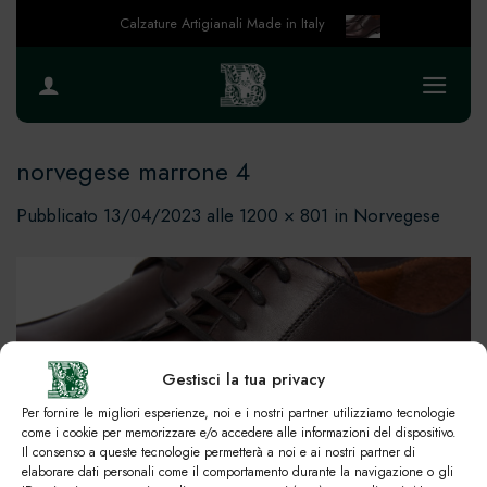
Salta
Calzature Artigianali Made in Italy
ai
contenuti
norvegese marrone 4
Pubblicato
13/04/2023
alle
1200 × 801
in
Norvegese
Gestisci la tua privacy
Per fornire le migliori esperienze, noi e i nostri partner utilizziamo tecnologie
come i cookie per memorizzare e/o accedere alle informazioni del dispositivo.
Il consenso a queste tecnologie permetterà a noi e ai nostri partner di
elaborare dati personali come il comportamento durante la navigazione o gli