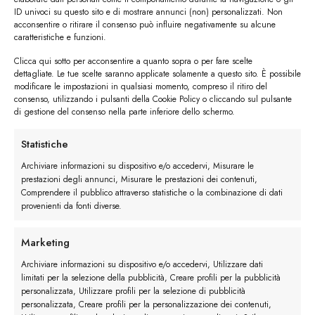
ID univoci su questo sito e di mostrare annunci (non) personalizzati. Non
acconsentire o ritirare il consenso può influire negativamente su alcune
caratteristiche e funzioni.
Clicca qui sotto per acconsentire a quanto sopra o per fare scelte
#image_title
dettagliate. Le tue scelte saranno applicate solamente a questo sito. È possibile
modificare le impostazioni in qualsiasi momento, compreso il ritiro del
consenso, utilizzando i pulsanti della Cookie Policy o cliccando sul pulsante
#image_title
di gestione del consenso nella parte inferiore dello schermo.
Statistiche
I trackback sono chiusi, ma puoi
lasciare un commento
.
Archiviare informazioni su dispositivo e/o accedervi, Misurare le
prestazioni degli annunci, Misurare le prestazioni dei contenuti,
←
Precedente
Comprendere il pubblico attraverso statistiche o la combinazione di dati
Successivo
→
provenienti da fonti diverse.
Marketing
Lascia un commento
Archiviare informazioni su dispositivo e/o accedervi, Utilizzare dati
Devi essere
connesso
per inviare un commento.
limitati per la selezione della pubblicità, Creare profili per la pubblicità
personalizzata, Utilizzare profili per la selezione di pubblicità
personalizzata, Creare profili per la personalizzazione dei contenuti,