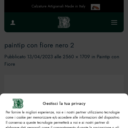
Salta
Calzature Artigianali Made in Italy
ai
contenuti
paintip con fiore nero 2
Pubblicato
13/04/2023
alle
2560 × 1709
in
Paintip con
Fiore
Gestisci la tua privacy
Per fornire le migliori esperienze, noi e i nostri partner utilizziamo tecnologie
come i cookie per memorizzare e/o accedere alle informazioni del dispositivo.
Il consenso a queste tecnologie permetterà a noi e ai nostri partner di
elaborare dati personali come il comportamento durante la navigazione o gli