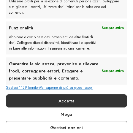
Utilizzare profili per la selezione di contenuti personalizzati, Sviluppare
e migliorare i servizi, Utilizzare dati limitati per la selezione dei
contenuti.
Funzionalità
Sempre attivo
Abbinare e combinare dati provenienti da altre fonti di
Rimani in contatto con noi
dati, Collegare diversi dispositivi, Identificare i dispositivi
in base alle informazioni trasmesse automaticamente.
Servizio Clienti
Garantire la sicurezza, prevenire e rilevare
frodi, correggere errori, Erogare e
Sempre attivo
presentare pubblicità e contenuto.
Gestisci 1129 fornitori
Per saperne di più su questi scopi
info@calzaturebelfiore.com
+39 02 468042
Accetta
MI 20145 • Milano
Nega
Via Belfiore 9
Gestisci opzioni