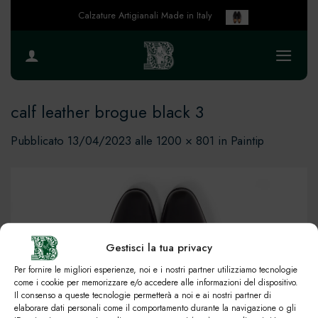
Salta
Calzature Artigianali Made in Italy
ai
contenuti
calf leather brogue black 3
Pubblicato
13/04/2023
alle
1200 × 801
in
Paintip
Gestisci la tua privacy
Per fornire le migliori esperienze, noi e i nostri partner utilizziamo tecnologie
come i cookie per memorizzare e/o accedere alle informazioni del dispositivo.
Il consenso a queste tecnologie permetterà a noi e ai nostri partner di
elaborare dati personali come il comportamento durante la navigazione o gli