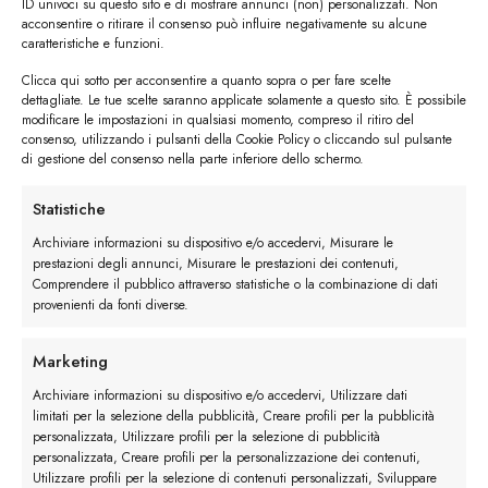
ID univoci su questo sito e di mostrare annunci (non) personalizzati. Non
acconsentire o ritirare il consenso può influire negativamente su alcune
caratteristiche e funzioni.
Clicca qui sotto per acconsentire a quanto sopra o per fare scelte
#image_title
dettagliate. Le tue scelte saranno applicate solamente a questo sito. È possibile
modificare le impostazioni in qualsiasi momento, compreso il ritiro del
#image_title
consenso, utilizzando i pulsanti della Cookie Policy o cliccando sul pulsante
di gestione del consenso nella parte inferiore dello schermo.
Statistiche
I trackback sono chiusi, ma puoi
lasciare un commento
.
Archiviare informazioni su dispositivo e/o accedervi, Misurare le
←
Precedente
prestazioni degli annunci, Misurare le prestazioni dei contenuti,
Comprendere il pubblico attraverso statistiche o la combinazione di dati
Successivo
→
provenienti da fonti diverse.
Lascia un commento
Marketing
Devi essere
connesso
per inviare un commento.
Archiviare informazioni su dispositivo e/o accedervi, Utilizzare dati
limitati per la selezione della pubblicità, Creare profili per la pubblicità
personalizzata, Utilizzare profili per la selezione di pubblicità
personalizzata, Creare profili per la personalizzazione dei contenuti,
Utilizzare profili per la selezione di contenuti personalizzati, Sviluppare