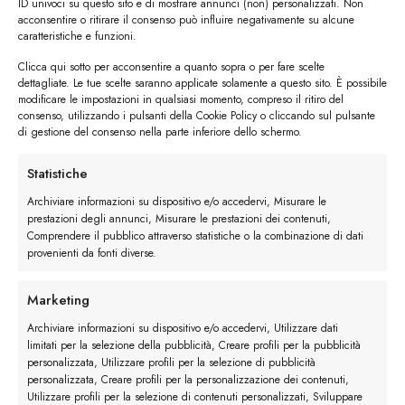
ID univoci su questo sito e di mostrare annunci (non) personalizzati. Non
acconsentire o ritirare il consenso può influire negativamente su alcune
caratteristiche e funzioni.
Clicca qui sotto per acconsentire a quanto sopra o per fare scelte
#image_title
dettagliate. Le tue scelte saranno applicate solamente a questo sito. È possibile
modificare le impostazioni in qualsiasi momento, compreso il ritiro del
#image_title
consenso, utilizzando i pulsanti della Cookie Policy o cliccando sul pulsante
di gestione del consenso nella parte inferiore dello schermo.
Statistiche
I trackback sono chiusi, ma puoi
lasciare un commento
.
Archiviare informazioni su dispositivo e/o accedervi, Misurare le
←
Precedente
prestazioni degli annunci, Misurare le prestazioni dei contenuti,
Comprendere il pubblico attraverso statistiche o la combinazione di dati
Successivo
→
provenienti da fonti diverse.
Lascia un commento
Marketing
Devi essere
connesso
per inviare un commento.
Archiviare informazioni su dispositivo e/o accedervi, Utilizzare dati
limitati per la selezione della pubblicità, Creare profili per la pubblicità
personalizzata, Utilizzare profili per la selezione di pubblicità
personalizzata, Creare profili per la personalizzazione dei contenuti,
Utilizzare profili per la selezione di contenuti personalizzati, Sviluppare