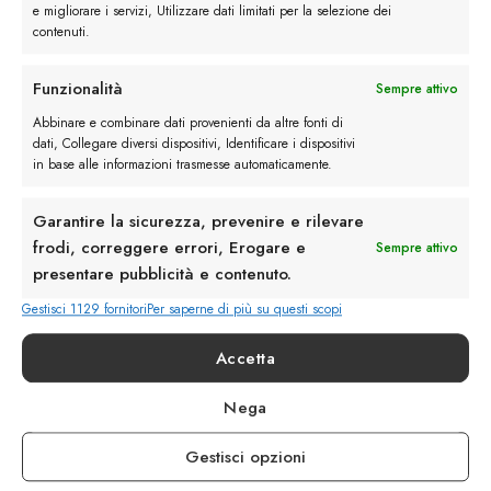
e migliorare i servizi, Utilizzare dati limitati per la selezione dei
contenuti.
Funzionalità
Sempre attivo
Rimani in contatto con noi
Abbinare e combinare dati provenienti da altre fonti di
dati, Collegare diversi dispositivi, Identificare i dispositivi
in base alle informazioni trasmesse automaticamente.
Servizio Clienti
Garantire la sicurezza, prevenire e rilevare
frodi, correggere errori, Erogare e
Sempre attivo
presentare pubblicità e contenuto.
Gestisci 1129 fornitori
Per saperne di più su questi scopi
info@calzaturebelfiore.com
+39 02 468042
Accetta
MI 20145 • Milano
Via Belfiore 9
Nega
Gestisci opzioni
Termini e Condizioni