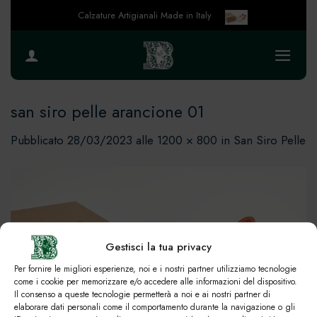
Salta
Calzature Artigianali Made in Italy
ai
contenuti
san siro pelle arancione 01
Pubblicato
28/03/2023
alle
1200 × 800
in
San Siro Pelle
Gestisci la tua privacy
Per fornire le migliori esperienze, noi e i nostri partner utilizziamo tecnologie
come i cookie per memorizzare e/o accedere alle informazioni del dispositivo.
Il consenso a queste tecnologie permetterà a noi e ai nostri partner di
elaborare dati personali come il comportamento durante la navigazione o gli