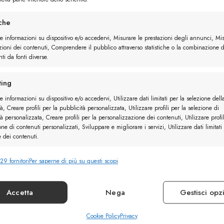
iche
re informazioni su dispositivo e/o accedervi, Misurare le prestazioni degli annunci, Mi
zioni dei contenuti, Comprendere il pubblico attraverso statistiche o la combinazione d
ti da fonti diverse.
ing
e informazioni su dispositivo e/o accedervi, Utilizzare dati limitati per la selezione dell
à, Creare profili per la pubblicità personalizzata, Utilizzare profili per la selezione di
à personalizzata, Creare profili per la personalizzazione dei contenuti, Utilizzare profil
one di contenuti personalizzati, Sviluppare e migliorare i servizi, Utilizzare dati limitati
e dei contenuti.
29 fornitori
Per saperne di più su questi scopi
nalità
Sempr
e combinare dati provenienti da altre fonti di dati, Collegare diversi
vi, Identificare i dispositivi in base alle informazioni trasmesse automaticamente.
Accetta
Nega
Gestisci opz
ire la sicurezza, prevenire e rilevare frodi, correggere
Cookie Policy
Privacy
Sempr