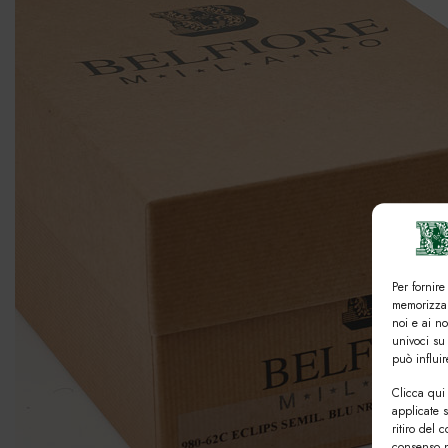
Per fornire
memorizzar
noi e ai n
univoci su
può influi
Clicca qui 
applicate 
ritiro del 
consenso n