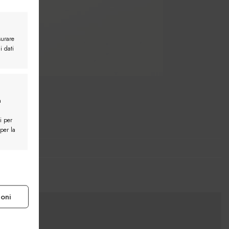
surare
i dati
a
i per
 per la
e attivo
ioni
e attivo