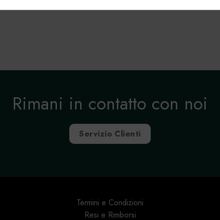
, Erogare e presentare pubblicità e contenuto.
Rimani in contatto con noi
Servizio Clienti
Termini e Condizioni
Resi e Rimborsi