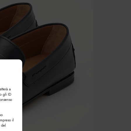
etterà a
o gli ID
consenso
no
ompreso il
 del