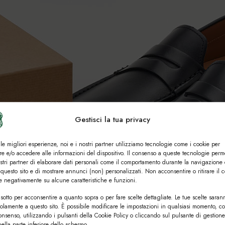
Gestisci la tua privacy
 le migliori esperienze, noi e i nostri partner utilizziamo tecnologie come i cookie per
e e/o accedere alle informazioni del dispositivo. Il consenso a queste tecnologie perm
ostri partner di elaborare dati personali come il comportamento durante la navigazione 
 questo sito e di mostrare annunci (non) personalizzati. Non acconsentire o ritirare il 
re negativamente su alcune caratteristiche e funzioni.
sotto per acconsentire a quanto sopra o per fare scelte dettagliate. Le tue scelte saran
solamente a questo sito. È possibile modificare le impostazioni in qualsiasi momento, c
consenso, utilizzando i pulsanti della Cookie Policy o cliccando sul pulsante di gestione
ella parte inferiore dello schermo.