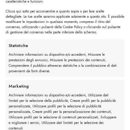
caratteristiche e funzioni.
Clicca qui sotto per acconsentire a quanto sopra o per fare scelte
dettagliate. Le tue scelte saranno applicate solamente a questo sito. È possibile
modificare le impostazioni in qualsiasi momento, compreso il ritiro del
consenso, utilizzando i pulsanti della Cookie Policy o cliccando sul pulsante
di gestione del consenso nella parte inferiore dello schermo.
I trackback sono chiusi, ma puoi
lasciare un commento
.
Statistiche
←
Precedente
Archiviare informazioni su dispositivo e/o accedervi, Misurare le
Successivo
→
prestazioni degli annunci, Misurare le prestazioni dei contenuti,
Comprendere il pubblico attraverso statistiche o la combinazione di dati
provenienti da fonti diverse.
Lascia un commento
Devi essere
connesso
per inviare un commento.
Marketing
Archiviare informazioni su dispositivo e/o accedervi, Utilizzare dati
limitati per la selezione della pubblicità, Creare profili per la pubblicità
personalizzata, Utilizzare profili per la selezione di pubblicità
personalizzata, Creare profili per la personalizzazione dei contenuti,
Utilizzare profili per la selezione di contenuti personalizzati, Sviluppare
e migliorare i servizi, Utilizzare dati limitati per la selezione dei
contenuti.