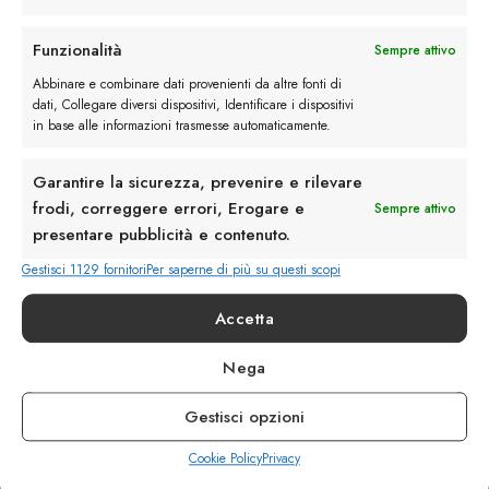
Rimani in contatto con noi
Funzionalità
Sempre attivo
Abbinare e combinare dati provenienti da altre fonti di
Servizio Clienti
dati, Collegare diversi dispositivi, Identificare i dispositivi
in base alle informazioni trasmesse automaticamente.
Garantire la sicurezza, prevenire e rilevare
frodi, correggere errori, Erogare e
Sempre attivo
presentare pubblicità e contenuto.
info@calzaturebelfiore.com
+39 02 468042
Gestisci 1129 fornitori
Per saperne di più su questi scopi
MI 20145 • Milano
Accetta
Via Belfiore 9
Nega
Termini e Condizioni
Resi e Rimborsi
Gestisci opzioni
Spedizioni
Privacy
Cookie Policy
Privacy