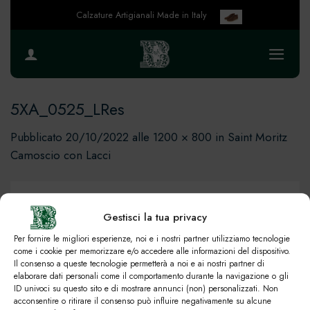
Salta
Calzature Artigianali Made in Italy
ai
contenuti
5XA_0525_LRes
Pubblicato
20/10/2022
alle
1200 × 800
in
Saint Moritz
Camoscio con Lacci
Gestisci la tua privacy
Per fornire le migliori esperienze, noi e i nostri partner utilizziamo tecnologie
come i cookie per memorizzare e/o accedere alle informazioni del dispositivo.
Il consenso a queste tecnologie permetterà a noi e ai nostri partner di
elaborare dati personali come il comportamento durante la navigazione o gli
ID univoci su questo sito e di mostrare annunci (non) personalizzati. Non
acconsentire o ritirare il consenso può influire negativamente su alcune