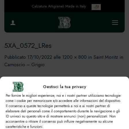
Salta
Calzature Artigianali Made in Italy
ai
contenuti
5XA_0572_LRes
Pubblicato
17/10/2022
alle
1200 × 800
in
Saint Moritz in
Camoscio – Grigio
Gestisci la tua privacy
Per fornire le migliori esperienze, noi e i nostri partner utilizziamo tecnologie
come i cookie per memorizzare e/o accedere alle informazioni del dispositivo.
Il consenso a queste tecnologie permetterà a noi e ai nostri partner di
elaborare dati personali come il comportamento durante la navigazione o gli
ID univoci su questo sito e di mostrare annunci (non) personalizzati. Non
acconsentire o ritirare il consenso può influire negativamente su alcune
caratteristiche e funzioni.