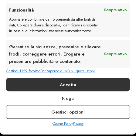
Rimani in contatto con noi
Funzionalità
Sempre attivo
Servizio Clienti
Abbinare e combinare dati provenienti da altre fonti di
dati, Collegare diversi dispositivi, Identificare i dispositivi
in base alle informazioni trasmesse automaticamente.
Garantire la sicurezza, prevenire e rilevare
frodi, correggere errori, Erogare e
Sempre attivo
info@calzaturebelfiore.com
presentare pubblicità e contenuto.
+39 02 468042
Gestisci 1129 fornitori
Per saperne di più su questi scopi
MI 20145 • Milano
Via Belfiore 9
Accetta
Nega
Termini e Condizioni
Resi e Rimborsi
Gestisci opzioni
Spedizioni
Privacy
Cookie Policy
Privacy