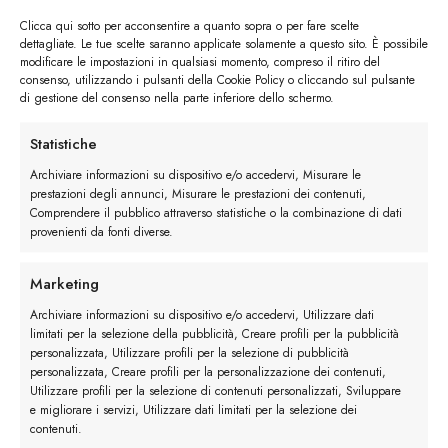
Clicca qui sotto per acconsentire a quanto sopra o per fare scelte
dettagliate. Le tue scelte saranno applicate solamente a questo sito. È possibile
modificare le impostazioni in qualsiasi momento, compreso il ritiro del
consenso, utilizzando i pulsanti della Cookie Policy o cliccando sul pulsante
di gestione del consenso nella parte inferiore dello schermo.
I trackback sono chiusi, ma puoi
lasciare un commento
.
Statistiche
Successivo
→
Archiviare informazioni su dispositivo e/o accedervi, Misurare le
prestazioni degli annunci, Misurare le prestazioni dei contenuti,
Comprendere il pubblico attraverso statistiche o la combinazione di dati
Lascia un commento
provenienti da fonti diverse.
Devi essere
connesso
per inviare un commento.
Marketing
Archiviare informazioni su dispositivo e/o accedervi, Utilizzare dati
limitati per la selezione della pubblicità, Creare profili per la pubblicità
personalizzata, Utilizzare profili per la selezione di pubblicità
personalizzata, Creare profili per la personalizzazione dei contenuti,
Utilizzare profili per la selezione di contenuti personalizzati, Sviluppare
e migliorare i servizi, Utilizzare dati limitati per la selezione dei
contenuti.